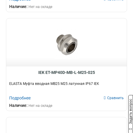
GI32G
2
Наличие:
Нет на складе
GI25G
1
GI16G
1
T32
4
TMS50
1
TMS38
1
TMS32
1
TMS25
1
TMS20
1
TMS15
1
IEK ET-MP40D-MB-L-M25-025
TMP50
1
TMP22
2
ELASTA Муфта вводная MB25 М25 латунная IP67 IEK
TMP12
2
TMP38
3
Подробнее
Сравнить
Задать вопрос
TMP35
3
Наличие:
Нет на складе
TMP32
4
TMP25
5
TMP20
5
TMP15
5