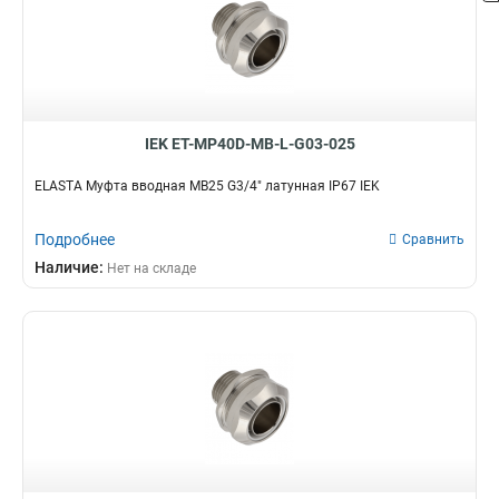
MBP25
1
MBP20
1
MBP15
1
MK38
1
MK50
1
IEK ET-MP40D-MB-L-G03-025
MK32
1
MK25
1
ELASTA Муфта вводная MB25 G3/4" латунная IP67 IEK
MK20
1
MK15
1
Подробнее
Сравнить
MS50
0
Наличие:
Нет на складе
MS40
0
MS32
0
MS25
0
MS20
0
MS16
0
MB22
2
MB10
2
MB18
2
MB50
3