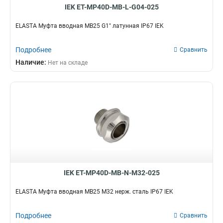
IEK ET-MP40D-MB-L-G04-025
MB12
4
MB35
5
ELASTA Муфта вводная MB25 G1" латунная IP67 IEK
MB38
5
MB20
10
Подробнее
Сравнить
MB15
8
Наличие:
Нет на складе
MB32
9
MB25
10
IEK ET-MP40D-MB-N-M32-025
ELASTA Муфта вводная MB25 М32 нерж. сталь IP67 IEK
Подробнее
Сравнить