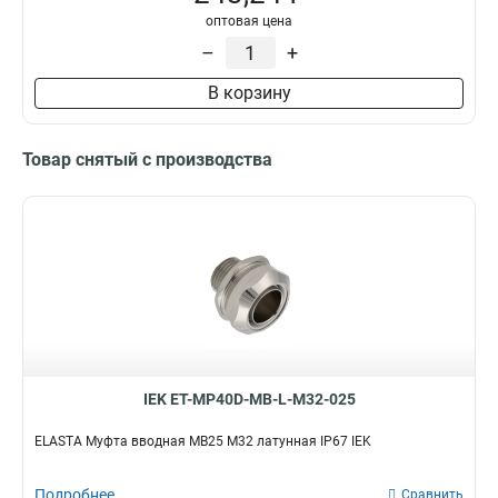
оптовая цена
CXS32
0
–
+
CXS20
0
CXS16
0
В корзину
BS40
0
BS32
0
BS25
Товар снятый с производства
0
BS20
0
BS16
0
T20
4
CXT40
0
CXT32
0
CXT25
0
CXT20
0
T25
2
CXT16
IEK ET-MP40D-MB-L-M32-025
0
T40
2
ELASTA Муфта вводная MB25 М32 латунная IP67 IEK
T15
2
GI20G
2
Подробнее
Сравнить