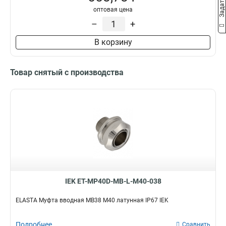
оптовая цена
CXS32
0
–
+
CXS20
0
CXS16
0
В корзину
BS40
0
BS32
0
BS25
Товар снятый с производства
0
BS20
0
BS16
0
T20
4
CXT40
0
CXT32
0
CXT25
0
CXT20
0
T25
2
CXT16
IEK ET-MP40D-MB-L-M40-038
0
T40
2
ELASTA Муфта вводная MB38 М40 латунная IP67 IEK
T15
2
GI20G
2
Подробнее
Сравнить