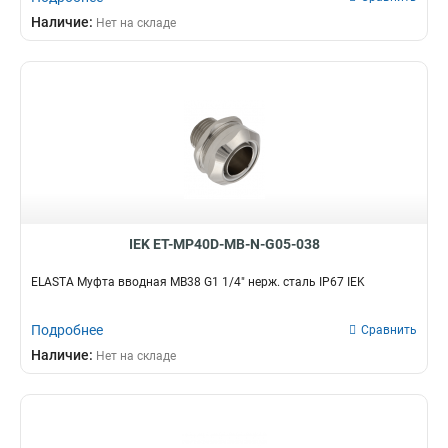
GI32G
2
Наличие:
Нет на складе
GI25G
1
GI16G
1
T32
4
TMS50
1
TMS38
1
TMS32
1
TMS25
1
TMS20
1
TMS15
1
IEK ET-MP40D-MB-N-G05-038
TMP50
1
TMP22
2
ELASTA Муфта вводная MB38 G1 1/4" нерж. сталь IP67 IEK
TMP12
2
TMP38
3
Подробнее
Сравнить
TMP35
3
Наличие:
Нет на складе
TMP32
4
TMP25
5
TMP20
5
TMP15
5