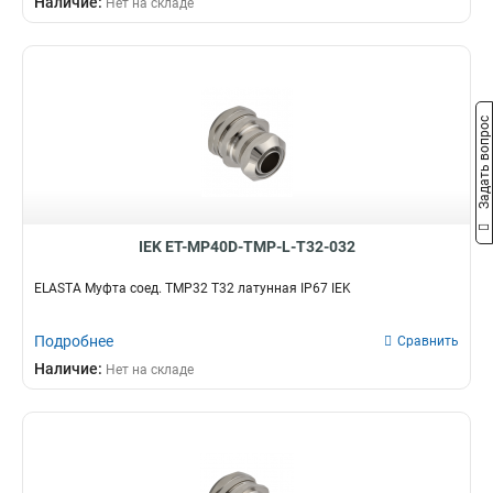
Наличие:
Нет на складе
G3/4
8
СММ25
1
G1/2
12
СММ20
1
G1
21
СММ15
1
BS50
0
CXT50
0
Задать вопрос
GFLEX50
0
GA32
0
GI40G
1
GI50G
1
IEK ET-MP40D-TMP-L-T32-032
GFLEX16
0
GFLEX20
0
ELASTA Муфта соед. TMP32 T32 латунная IP67 IEK
GFLEX25
0
GFLEX32
0
Подробнее
Сравнить
GFLEX40
0
Наличие:
Нет на складе
СММ50
1
GA20
0
CXS40
0
CXS25
0
CXS50
0