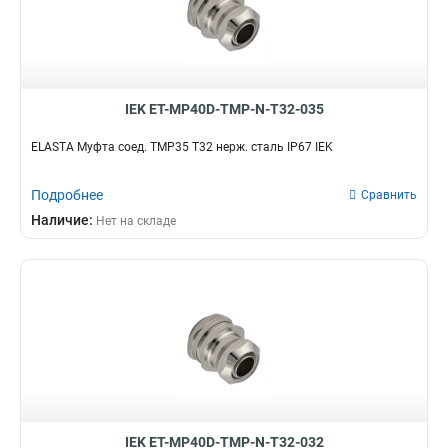
CXS32
0
CXS20
0
CXS16
0
BS40
0
IEK ET-MP40D-TMP-N-T32-035
BS32
0
BS25
0
ELASTA Муфта соед. TMP35 T32 нерж. сталь IP67 IEK
BS20
0
BS16
0
Подробнее
Сравнить
T20
4
Наличие:
Нет на складе
CXT40
0
CXT32
0
CXT25
0
CXT20
0
T25
2
CXT16
0
T40
2
T15
2
GI20G
2
IEK ET-MP40D-TMP-N-T32-032