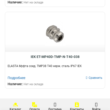
Наличие:
Нет на складе
CXS32
0
CXS20
0
CXS16
0
BS40
0
BS32
0
BS25
0
BS20
0
BS16
0
T20
4
IEK ET-MP40D-TMP-N-T40-038
CXT40
0
CXT32
0
ELASTA Муфта соед. TMP38 T40 нерж. сталь IP67 IEK
CXT25
0
CXT20
0
Подробнее
Сравнить
T25
2
Наличие:
Нет на складе
CXT16
0
T40
2
T15
2
GI20G
2
Каталог
Оплата
Доставка
Контакты
Войти