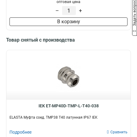
оптовая цена
Задать вопрос
G3/4
8
СММ25
1
–
+
G1/2
12
СММ20
1
G1
21
СММ15
1
В корзину
BS50
0
CXT50
0
Товар снятый с производства
GFLEX50
0
GA32
0
GI40G
1
GI50G
1
GFLEX16
0
GFLEX20
0
GFLEX25
0
GFLEX32
0
GFLEX40
0
IEK ET-MP40D-TMP-L-T40-038
СММ50
1
GA20
0
ELASTA Муфта соед. TMP38 T40 латунная IP67 IEK
CXS40
0
CXS25
0
Подробнее
Сравнить
CXS50
0