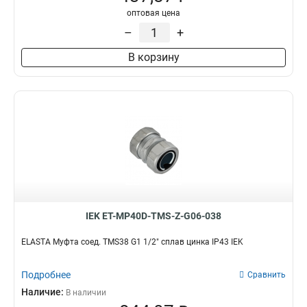
оптовая цена
CXS32
0
–
+
CXS20
0
CXS16
0
В корзину
BS40
0
BS32
0
BS25
0
BS20
0
BS16
0
T20
4
CXT40
0
CXT32
0
CXT25
0
CXT20
0
IEK ET-MP40D-TMS-Z-G06-038
T25
2
ELASTA Муфта соед. TMS38 G1 1/2" сплав цинка IP43 IEK
CXT16
0
T40
2
Подробнее
Сравнить
T15
2
Наличие:
В наличии
GI20G
2