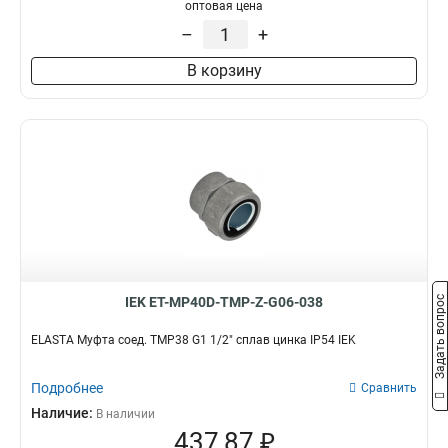
оптовая цена
G3/4
8
СММ25
1
–
+
G1/2
12
СММ20
1
G1
21
СММ15
1
В корзину
BS50
0
CXT50
0
GFLEX50
0
GA32
0
GI40G
1
GI50G
1
GFLEX16
0
GFLEX20
0
GFLEX25
0
GFLEX32
Задать вопрос
IEK ET-MP40D-TMP-Z-G06-038
0
GFLEX40
0
ELASTA Муфта соед. TMP38 G1 1/2" сплав цинка IP54 IEK
СММ50
1
GA20
0
Подробнее
Сравнить
CXS40
0
Наличие:
В наличии
CXS25
0
437,87 ₽
CXS50
0