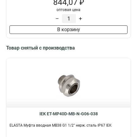
844,07 ₽
GI32G
2
GI25G
1
оптовая цена
GI16G
1
–
+
T32
4
В корзину
TMS50
1
TMS38
1
TMS32
1
Товар снятый с производства
TMS25
1
TMS20
1
TMS15
1
TMP50
1
TMP22
2
TMP12
2
TMP38
3
TMP35
3
TMP32
4
IEK ET-MP40D-MB-N-G06-038
TMP25
5
ELASTA Муфта вводная MB38 G1 1/2" нерж. сталь IP67 IEK
TMP20
5
TMP15
5