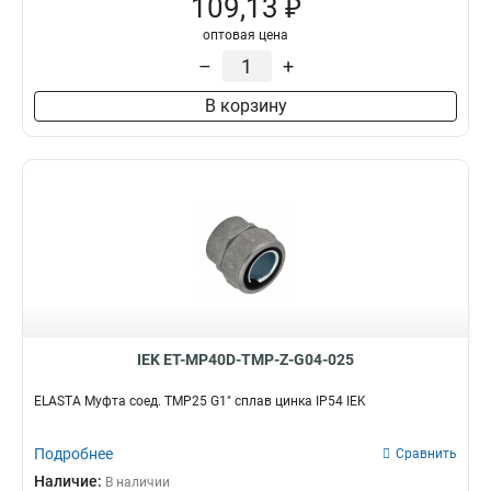
109,13 ₽
GI32G
2
GI25G
1
оптовая цена
GI16G
1
–
+
T32
4
В корзину
TMS50
1
TMS38
1
TMS32
1
TMS25
1
TMS20
1
TMS15
1
TMP50
1
TMP22
2
TMP12
2
TMP38
3
IEK ET-MP40D-TMP-Z-G04-025
TMP35
3
TMP32
ELASTA Муфта соед. TMP25 G1" сплав цинка IP54 IEK
4
TMP25
5
TMP20
Подробнее
Сравнить
5
TMP15
Наличие:
5
В наличии