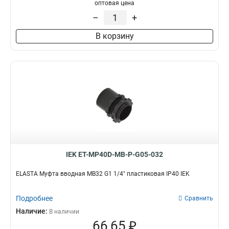
оптовая цена
G3/4
8
СММ25
1
–
+
G1/2
12
СММ20
1
G1
21
СММ15
1
В корзину
BS50
0
CXT50
0
GFLEX50
0
GA32
0
GI40G
1
GI50G
1
GFLEX16
0
GFLEX20
0
GFLEX25
0
GFLEX32
IEK ET-MP40D-MB-P-G05-032
0
GFLEX40
0
ELASTA Муфта вводная MB32 G1 1/4" пластиковая IP40 IEK
СММ50
1
GA20
0
Подробнее
Сравнить
CXS40
0
Наличие:
В наличии
CXS25
0
66,65 ₽
CXS50
0