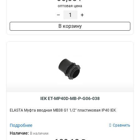
оптовая цена
CXS32
0
–
+
CXS20
0
CXS16
0
В корзину
BS40
0
BS32
0
BS25
0
BS20
0
BS16
0
T20
4
CXT40
0
CXT32
0
CXT25
0
CXT20
0
IEK ET-MP40D-MB-P-G06-038
T25
2
ELASTA Муфта вводная MB38 G1 1/2" пластиковая IP40 IEK
CXT16
0
T40
2
Подробнее
Сравнить
T15
2
Наличие:
В наличии
GI20G
2