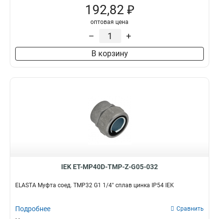
192,82 ₽
MBP25
1
MBP20
1
оптовая цена
MBP15
1
–
+
MK38
1
В корзину
MK50
1
MK32
1
MK25
1
MK20
1
MK15
1
MS50
0
MS40
0
MS32
0
MS25
0
MS20
0
IEK ET-MP40D-TMP-Z-G05-032
MS16
0
MB22
2
ELASTA Муфта соед. TMP32 G1 1/4" сплав цинка IP54 IEK
MB10
2
MB18
2
Подробнее
Сравнить
MB50
3