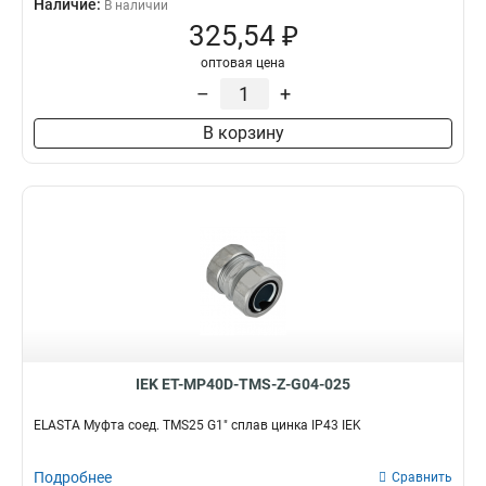
Наличие:
В наличии
MB12
4
325,54 ₽
MB35
5
оптовая цена
MB38
5
–
+
MB20
10
MB15
8
В корзину
MB32
9
MB25
10
IEK ET-MP40D-TMS-Z-G04-025
ELASTA Муфта соед. TMS25 G1" сплав цинка IP43 IEK
Подробнее
Сравнить