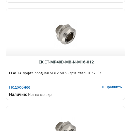
MBP25
1
MBP20
1
MBP15
1
MK38
1
MK50
1
MK32
1
MK25
1
MK20
1
MK15
1
IEK ET-MP40D-MB-N-M16-012
MS50
0
ELASTA Муфта вводная MB12 М16 нерж. сталь IP67 IEK
MS40
0
MS32
0
Подробнее
Сравнить
MS25
0
Наличие:
Нет на складе
MS20
0
MS16
0
MB22
2
MB10
2
MB18
2
MB50
3