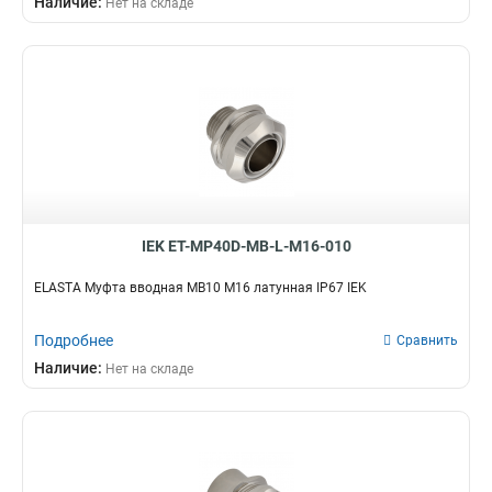
Наличие:
Нет на складе
G3/4
8
СММ25
1
G1/2
12
СММ20
1
G1
21
СММ15
1
BS50
0
CXT50
0
GFLEX50
0
GA32
0
GI40G
1
GI50G
1
IEK ET-MP40D-MB-L-M16-010
GFLEX16
0
GFLEX20
0
ELASTA Муфта вводная MB10 М16 латунная IP67 IEK
GFLEX25
0
GFLEX32
0
Подробнее
Сравнить
GFLEX40
0
Наличие:
Нет на складе
СММ50
1
GA20
0
CXS40
0
CXS25
0
CXS50
0