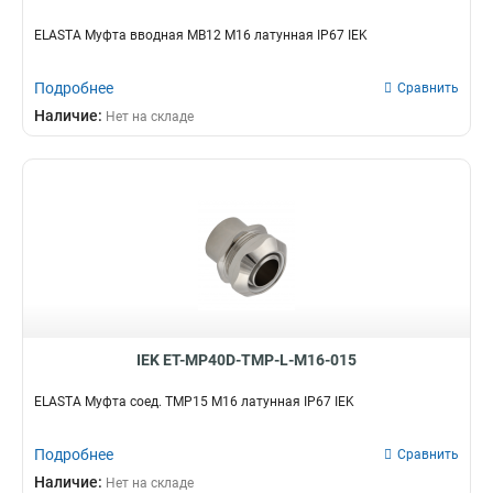
GI32G
2
GI25G
1
ELASTA Муфта вводная MB12 М16 латунная IP67 IEK
GI16G
1
T32
4
Подробнее
Сравнить
TMS50
1
Наличие:
Нет на складе
TMS38
1
TMS32
1
TMS25
1
TMS20
1
TMS15
1
TMP50
1
TMP22
2
TMP12
2
TMP38
3
IEK ET-MP40D-TMP-L-M16-015
TMP35
3
TMP32
ELASTA Муфта соед. TMP15 М16 латунная IP67 IEK
4
TMP25
5
Подробнее
TMP20
Сравнить
5
TMP15
Наличие:
5
Нет на складе