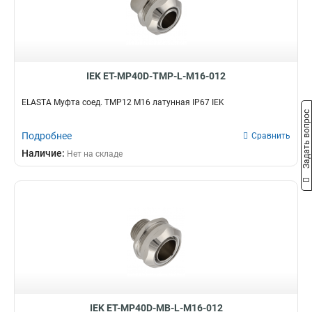
CXS32
0
CXS20
0
CXS16
0
BS40
0
IEK ET-MP40D-TMP-L-M16-012
BS32
0
BS25
0
ELASTA Муфта соед. TMP12 М16 латунная IP67 IEK
Задать вопрос
BS20
0
BS16
0
Подробнее
Сравнить
T20
4
Наличие:
Нет на складе
CXT40
0
CXT32
0
CXT25
0
CXT20
0
T25
2
CXT16
0
T40
2
T15
2
GI20G
2
IEK ET-MP40D-MB-L-M16-012