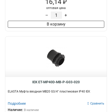
16,14 ₽
GI32G
2
GI25G
1
оптовая цена
GI16G
1
–
+
T32
4
В корзину
TMS50
1
TMS38
1
TMS32
1
TMS25
1
TMS20
1
TMS15
1
TMP50
1
TMP22
2
TMP12
2
TMP38
3
IEK ET-MP40D-MB-P-G03-020
TMP35
3
TMP32
ELASTA Муфта вводная MB20 G3/4" пластиковая IP40 IEK
4
TMP25
5
TMP20
Подробнее
Сравнить
5
TMP15
Наличие:
5
В наличии