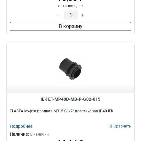
оптовая цена
CXS32
0
–
+
CXS20
0
CXS16
0
В корзину
BS40
0
BS32
0
BS25
0
BS20
0
BS16
0
T20
4
CXT40
0
CXT32
0
CXT25
0
CXT20
0
IEK ET-MP40D-MB-P-G02-015
T25
2
ELASTA Муфта вводная MB15 G1/2" пластиковая IP40 IEK
CXT16
0
T40
2
Подробнее
Сравнить
T15
2
Наличие:
В наличии
GI20G
2