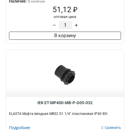
Наличие:
В наличии
MB12
4
51,12 ₽
MB35
5
оптовая цена
MB38
5
–
+
MB20
10
MB15
8
В корзину
MB32
9
MB25
10
IEK ET-MP40D-MB-P-G05-032
ELASTA Муфта вводная MB32 G1 1/4" пластиковая IP40 IEK
Подробнее
Сравнить