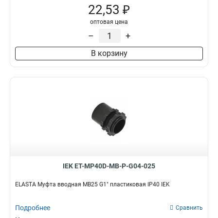
22,53 ₽
MBP25
1
MBP20
1
оптовая цена
MBP15
1
–
+
MK38
1
В корзину
MK50
1
MK32
1
MK25
1
MK20
1
MK15
1
MS50
0
MS40
0
MS32
0
MS25
0
MS20
0
IEK ET-MP40D-MB-P-G04-025
MS16
0
MB22
2
ELASTA Муфта вводная MB25 G1" пластиковая IP40 IEK
MB10
2
MB18
2
Подробнее
Сравнить
MB50
3