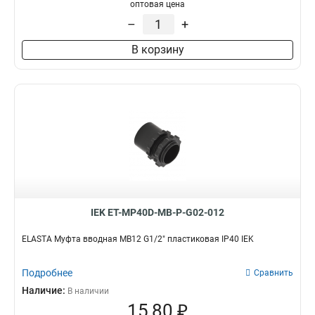
оптовая цена
G3/4
8
СММ25
1
–
+
G1/2
12
СММ20
1
G1
21
СММ15
1
В корзину
BS50
0
CXT50
0
GFLEX50
0
GA32
0
GI40G
1
GI50G
1
GFLEX16
0
GFLEX20
0
GFLEX25
0
GFLEX32
IEK ET-MP40D-MB-P-G02-012
0
GFLEX40
0
ELASTA Муфта вводная MB12 G1/2" пластиковая IP40 IEK
СММ50
1
GA20
0
Подробнее
Сравнить
CXS40
0
Наличие:
В наличии
CXS25
0
15,80 ₽
CXS50
0