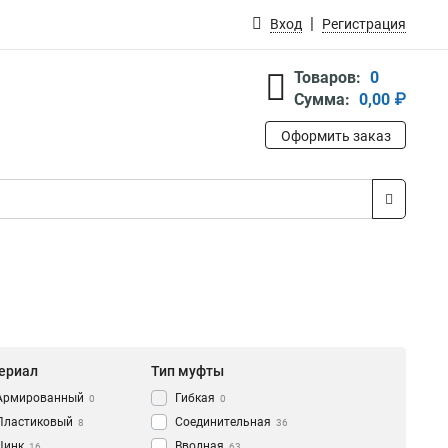
Вход
Регистрация
Товаров:
0
Сумма:
0,00 ₽
Оформить заказ
ериал
Тип муфты
Армированный
Гибкая
0
0
Пластиковый
Соединительная
8
36
Цинк
Вводная
16
63