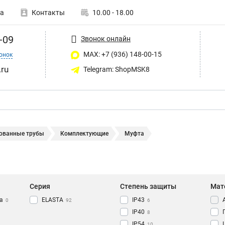
а
Контакты
10.00 - 18.00
-09
Звонок онлайн
MAX: +7 (936) 148-00-15
онок
ru
Telegram: ShopMSK8
ованные трубы
Комплектующие
Муфта
Серия
Степень защиты
Мат
а
ELASTA
IP43
0
92
6
IP40
8
IP54
10