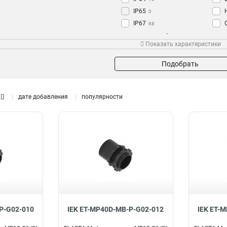
IP65
0
IP67
68
Соединение
Размер резьбы
Ном
Показать характеристики
Труба-коробок
М50
0
1
Труба-труба
М40
8
3
Подобрать
М25
7
М16
7
дате добавления
популярности
М32
8
М20
8
P-G02-010
IEK ET-MP40D-MB-P-G02-012
IEK ET-