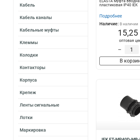
ELASTA Муфта вводна
Кабель
пластиковая IP40 IEK
Подробнее
Кабель каналы
Наличие:
В наличии
Кабельные муфты
15,25
оптовая це
Клеммы
–
Колодки
В корзи
Контакторы
Корпуса
Крепеж
Ленты сигнальные
Лотки
Маркировка
IEK ET-MP40D-MB-