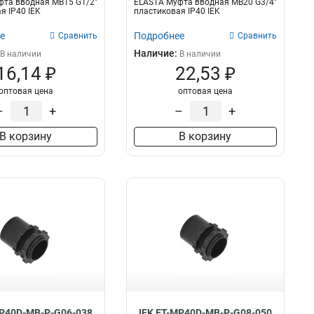
фта вводная MB15 G1/2"
ELASTA Муфта вводная MB20 G3/4"
GFLEX25
0
я IP40 IEK
пластиковая IP40 IEK
GFLEX32
0
е
Подробнее
Сравнить
Сравнить
GFLEX40
0
Наличие:
В наличии
В наличии
СММ50
1
16,14 ₽
22,53 ₽
GA20
0
оптовая цена
оптовая цена
CXS40
0
CXS25
–
+
–
+
0
CXS50
0
В корзину
В корзину
CXS32
0
CXS20
0
CXS16
0
BS40
0
BS32
0
BS25
0
BS20
0
BS16
0
T20
4
CXT40
0
CXT32
0
MP40D-MB-P-G06-038
IEK ET-MP40D-MB-P-G08-050