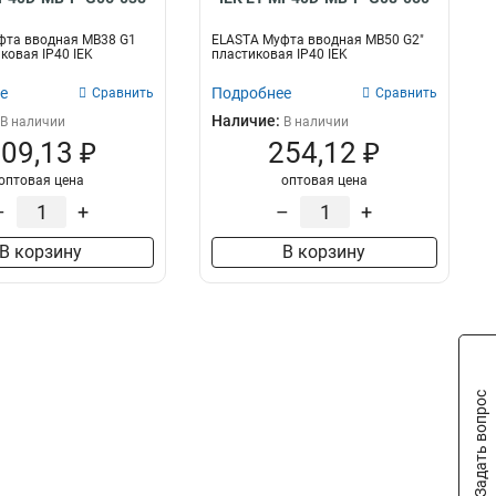
CXT25
0
фта вводная MB38 G1
ELASTA Муфта вводная MB50 G2"
CXT20
0
иковая IP40 IEK
пластиковая IP40 IEK
T25
2
е
Подробнее
Сравнить
Сравнить
CXT16
0
Наличие:
В наличии
В наличии
T40
2
09,13 ₽
254,12 ₽
T15
2
GI20G
оптовая цена
оптовая цена
2
GI32G
–
+
–
+
2
GI25G
1
В корзину
В корзину
GI16G
1
T32
4
TMS50
1
TMS38
1
TMS32
1
TMS25
1
Задать вопрос
TMS20
1
TMS15
1
TMP50
1