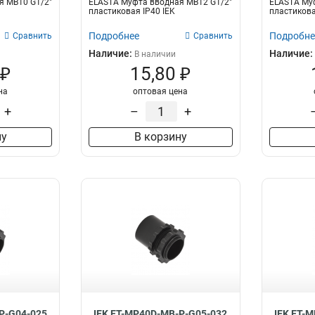
я MB10 G1/2"
ELASTA Муфта вводная MB12 G1/2"
ELASTA Му
пластиковая IP40 IEK
пластикова
Подробнее
Подробне
Сравнить
Сравнить
Наличие:
Наличие:
В наличии
 ₽
15,80 ₽
на
оптовая цена
+
–
+
ну
В корзину
P-G04-025
IEK ET-MP40D-MB-P-G05-032
IEK ET-