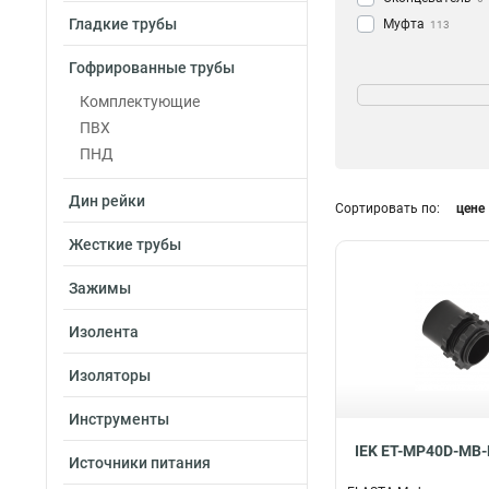
Гладкие трубы
Муфта
113
Гофрированные трубы
Цвет
Комплектующие
Серый
2
ПВХ
Прозрачный
0
ПНД
Черный
2
Дин рейки
Сортировать по:
цене
Жесткие трубы
Зажимы
Изолента
Изоляторы
Инструменты
IEK ET-MP40D-MB-
Источники питания