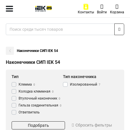
Контакты
Войти
Корзина
Наконечники СИП IEK 54
Наконечники СИП IEK 54
Тип
Тип наконечника
Клемма
Изолированный
0
7
Колодка клеммная
0
Втулочный наконечник
0
Гильза соединительная
0
Ответвитель
прокалывающий
0
Сечение
Кабельный наконечник
Сбросить фильтры
Подобрать
0
95
1