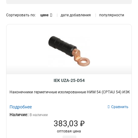
Зажим Крокодил
0
70
1
Сжим ответвительный
54
1
Сортировать по:
цене
дате добавления
популярности
(орех)
0
50
1
Контактный зажим для
35
1
трансформатора
0
16
Зажим анкерный
1
0
150
Аксессуар для клемм
1
0
120
Наконечники
1
герметичные
25
9
3
IEK UZA-25-D54
Наконечники герметичные изолированные НИМ 54 (CPTAU 54) ИЭК
Подробнее
Сравнить
Наличие:
В наличии
383,03 ₽
оптовая цена