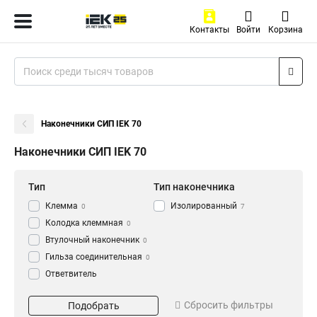
Контакты
Войти
Корзина
Наконечники СИП IEK 70
Наконечники СИП IEK 70
Тип
Тип наконечника
Клемма
Изолированный
0
7
Колодка клеммная
0
Втулочный наконечник
0
Гильза соединительная
0
Ответвитель
прокалывающий
0
Сечение
Кабельный наконечник
Сбросить фильтры
Подобрать
0
95
1