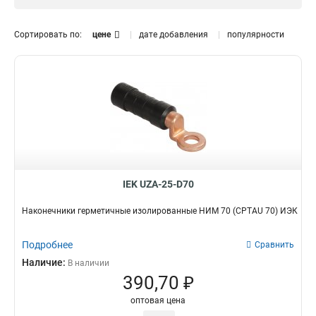
Зажим Крокодил
0
70
1
Сжим ответвительный
54
1
Сортировать по:
цене
дате добавления
популярности
(орех)
0
50
1
Контактный зажим для
35
1
трансформатора
0
16
Зажим анкерный
1
0
150
Аксессуар для клемм
1
0
120
Наконечники
1
герметичные
25
9
3
IEK UZA-25-D70
Наконечники герметичные изолированные НИМ 70 (CPTAU 70) ИЭК
Подробнее
Сравнить
Наличие:
В наличии
390,70 ₽
оптовая цена