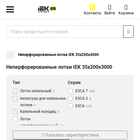
Контакты
Войти
Корзина
Неперфорированные лотки IEK 35х200х3000
Неперфорированные лотки IEK 35х200х3000
Тип
Серия
Лоток кабельный
ESCA 7
0
240
Аксессуар для кабельных
ESCA 3
8
лотков
0
ESCA
256
Кабельный колодец
0
Лоток
неперфорированный
436
Толщина
Материал
Показать характеристики
1.2 мм
HDZ
3
177