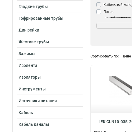
Кабельный коло
Гладкие трубы
Лоток
Гофрированные трубы
неперфорирова
Размер
50х150х3000-0.4
Дин рейки
80х80х3000-0.55
Жесткие трубы
50х300х3000-0.5
50х200х3000-0.5
Зажимы
Сортировать по:
цене
50х150х3000-0.5
35х200х3000х0.
Изолента
35х150х3000х0.
Изоляторы
35х100х3000-0.5
35х50х3000-0.55
Инструменты
50х200х3000-0.4
50х50х3000-1.2
Источники питания
50х100х3000-0.4
Кабель
50х50х3000-0.45
35х200х3000-0.4
IEK CLN10-035-2
Кабель каналы
35х150х3000-0.4