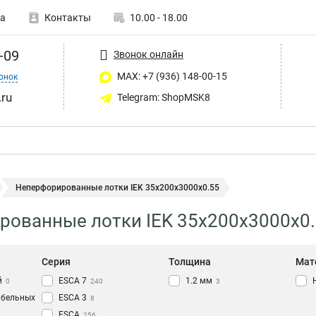
а
Контакты
10.00 - 18.00
-09
Звонок онлайн
MAX: +7 (936) 148-00-15
онок
ru
Telegram: ShopMSK8
Неперфорированные лотки IEK 35х200х3000х0.55
ованные лотки IEK 35х200х3000х0
Серия
Толщина
Мат
й
ESCA 7
1.2 мм
0
240
3
абельных
ESCA 3
8
ESCA
256