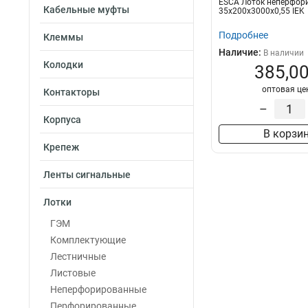
ESCA Лоток неперфор
35х100х3000-0.4
Кабельные муфты
35х200х3000х0,55 IEK
35х50х3000-0.45
Подробнее
Клеммы
100х100х3000-1.
Наличие:
В наличии
50х100х3000-1.2
Колодки
385,00
50х50х3000х0.5
оптовая це
50х100х3000х0.
Контакторы
100х400х2000-2.
–
Корпуса
35х100х3000
1
В корзи
100х600х2500-2.
Крепеж
100х600х3000-2.
100х600х2000-2.
Ленты сигнальные
100х500х2500-2.
Лотки
100х500х3000-2.
100х500х2000-2.
ГЭМ
100х400х2500-2.
Комплектующие
100х400х3000-2.
Лестничные
100х300х2500-2.
Листовые
80х150х3000-1.5
Неперфорированные
100х300х3000-2.
Перфорированные