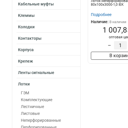
Лоток неперфориров
35х100х3000-0.4
Кабельные муфты
80х100х3000-1,0 IEK
35х50х3000-0.45
Подробнее
Клеммы
100х100х3000-1.
Наличие:
В наличии
50х100х3000-1.2
Колодки
1 007,8
50х50х3000х0.5
оптовая це
50х100х3000х0.
Контакторы
100х400х2000-2.
–
Корпуса
35х100х3000
1
В корзи
100х600х2500-2.
Крепеж
100х600х3000-2.
100х600х2000-2.
Ленты сигнальные
100х500х2500-2.
Лотки
100х500х3000-2.
100х500х2000-2.
ГЭМ
100х400х2500-2.
Комплектующие
100х400х3000-2.
Лестничные
100х300х2500-2.
Листовые
80х150х3000-1.5
Неперфорированные
100х300х3000-2.
Перфорированные