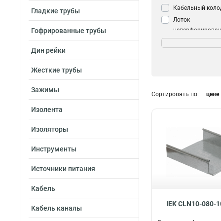
Кабельный коло
Гладкие трубы
Лоток
Гофрированные трубы
неперфорирова
Размер
50х150х3000-0.4
Дин рейки
80х80х3000-0.55
Жесткие трубы
50х300х3000-0.5
50х200х3000-0.5
Зажимы
Сортировать по:
цене
50х150х3000-0.5
35х200х3000х0.
Изолента
35х150х3000х0.
Изоляторы
35х100х3000-0.5
35х50х3000-0.55
Инструменты
50х200х3000-0.4
50х50х3000-1.2
Источники питания
50х100х3000-0.4
Кабель
50х50х3000-0.45
35х200х3000-0.4
IEK CLN10-080-1
Кабель каналы
35х150х3000-0.4