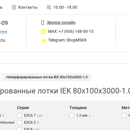
а
Контакты
10.00 - 18.00
-09
Звонок онлайн
MAX: +7 (936) 148-00-15
онок
ru
Telegram: ShopMSK8
Неперфорированные лотки IEK 80х100х3000-1.0
ованные лотки IEK 80х100х3000-1.
Серия
Толщина
Мат
й
ESCA 7
1.2 мм
0
240
3
абельных
ESCA 3
8
ESCA
256