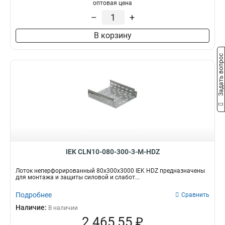
100х100х3000-1.2
1
оптовая цена
50х100х3000-1.2
1
–
+
50х50х3000х0.55
1
В корзину
50х100х3000х0.55
1
100х400х2000-2.0
2
Задать вопрос
35х100х3000
1
100х600х2500-2.0
2
100х600х3000-2.0
2
100х600х2000-2.0
2
100х500х2500-2.0
2
100х500х3000-2.0
2
100х500х2000-2.0
2
100х400х2500-2.0
2
IEK CLN10-080-300-3-M-HDZ
100х400х3000-2.0
2
100х300х2500-2.0
Лоток неперфорированный 80х300х3000 IEK HDZ предназначены
2
для монтажа и защиты силовой и слабот...
80х150х3000-1.5
2
Подробнее
100х300х3000-2.0
Сравнить
2
100х300х2000-2.0
Наличие:
2
В наличии
2 465,55 ₽
100х200х2500-2.0
2