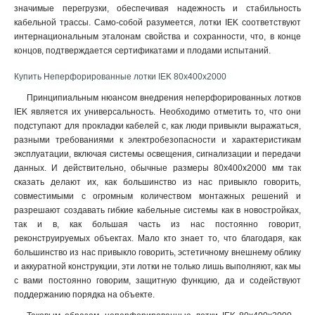
100х300х2500-1.5
значимые перегрузки, обеспечивая надежность и стабильность
2
кабельной трассы. Само-собой разумеется, лотки IEK соответствуют
100х300х3000-1.5
2
интернациональным эталонам свойства и сохранности, что, в конце
100х300х2000-1.5
2
концов, подтверждается сертификатами и плодами испытаний.
100х200х2500-1.5
2
100х200х3000-1.5
Купить Неперфорированные лотки IEK 80х400х2000
2
100х200х2000-1.5
2
Принципиальным нюансом внедрения неперфорированных лотков
100х150х2500-1.5
2
IEK является их универсальность. Необходимо отметить то, что они
подступают для прокладки кабелей с, как люди привыкли выражаться,
100х150х3000-1.5
2
разными требованиями к электробезопасности и характеристикам
100х150х2000-1.5
2
эксплуатации, включая системы освещения, сигнализации и передачи
100х100х2500-1.5
2
данных. И действительно, обычные размеры 80х400х2000 мм так
100х100х3000-1.5
2
сказать делают их, как большинство из нас привыкло говорить,
100х100х2000-1.5
2
совместимыми с огромным количеством монтажных решений и
разрешают создавать гибкие кабельные системы как в новостройках,
80х600х2500-1.5
2
так и в, как большая часть из нас постоянно говорит,
80х600х3000-1.5
2
реконструируемых объектах. Мало кто знает то, что благодаря, как
80х600х2000-1.5
2
большинство из нас привыкло говорить, эстетичному внешнему облику
80х500х2500-1.5
2
и аккуратной конструкции, эти лотки не только лишь выполняют, как мы
80х500х3000-1.5
2
с вами постоянно говорим, защитную функцию, да и содействуют
поддержанию порядка на объекте.
80х500х2000-1.5
2
80х400х2500-1.5
2