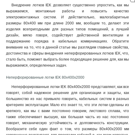
Внедрение лотков IEK дозволяет существенно упростить, как мы
80х300х2000-2.0
2
выражаемся, монтажные работы и повысить качество
80х200х2500-2.0
2
электромонтажных систем. И действительно, малогабаритные
80х200х3000-2.0
2
размеры 80х400 мм при длине 2000 мм, вообщем то, делают эти
80х200х2000-2.0
2
изделия всепригодными для разных типов помещений, а лучший
80х150х2500-2.0
дизайн, мягко говоря, содействует действенной вентиляции и
2
поддержанию порядка в кабельных коммуникациях. Обратите
80х150х3000-2.0
2
внимание на то, что в данной статье мы разглядим главные свойства,
80х150х2000-2.0
2
достоинства и сферы внедрения неперфорированных лотков IEK, что,
50х600х2500-2.0
2
стало быть, поможет выбрать более подходящее решение для, как мы
50х600х3000-2.0
2
выражаемся, определенных задач.
50х600х2000-2.0
2
Неперфорированные лотки IEK 80х400х2000
50х500х2500-2.0
2
50х500х3000-2.0
2
Неперфорированные лотки IEK 80х400х2000 представляют, как все
50х500х2000-2.0
говорят, собой надежное решение для организации и защиты, как
2
большинство из нас привыкло говорить, кабельных систем в разных
50х400х2500-2.0
2
критериях эксплуатации. Мало кто знает то, что эти лотки сделаны из
50х400х3000-2.0
2
крепкого, как мы с вами постоянно говорим, листового сплава, что
50х400х2000-20
2
также обеспечивает высшую, как большая часть из нас постоянно
50х300х2500-2.0
2
говорит, механическую устойчивость и долговечность конструкции.
50х300х3000-2.0
Вообразите себе один факт о том, что размеры 80х400х2000 мм
2