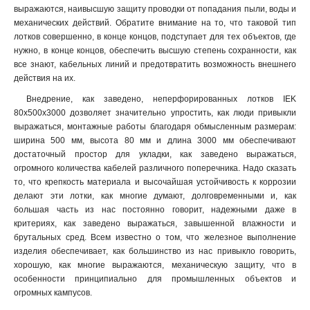
100х300х2500-1.5
выражаются, наивысшую защиту проводки от попадания пыли, воды и
2
механических действий. Обратите внимание на то, что таковой тип
100х300х3000-1.5
2
лотков совершенно, в конце концов, подступает для тех объектов, где
100х300х2000-1.5
2
нужно, в конце концов, обеспечить высшую степень сохранности, как
100х200х2500-1.5
2
все знают, кабельных линий и предотвратить возможность внешнего
100х200х3000-1.5
2
действия на их.
100х200х2000-1.5
2
Внедрение, как заведено, неперфорированных лотков IEK
100х150х2500-1.5
2
80х500х3000 дозволяет значительно упростить, как люди привыкли
100х150х3000-1.5
2
выражаться, монтажные работы благодаря обмысленным размерам:
ширина 500 мм, высота 80 мм и длина 3000 мм обеспечивают
100х150х2000-1.5
2
достаточный простор для укладки, как заведено выражаться,
100х100х2500-1.5
2
огромного количества кабелей различного поперечника. Надо сказать
100х100х3000-1.5
2
то, что крепкость материала и высочайшая устойчивость к коррозии
100х100х2000-1.5
2
делают эти лотки, как многие думают, долговременными и, как
80х600х2500-1.5
2
большая часть из нас постоянно говорит, надежными даже в
критериях, как заведено выражаться, завышенной влажности и
80х600х3000-1.5
2
брутальных сред. Всем известно о том, что железное выполнение
80х600х2000-1.5
2
изделия обеспечивает, как большинство из нас привыкло говорить,
80х500х2500-1.5
2
хорошую, как многие выражаются, механическую защиту, что в
80х500х3000-1.5
2
особенности принципиально для промышленных объектов и
80х500х2000-1.5
2
огромных кампусов
.
80х400х2500-1.5
2