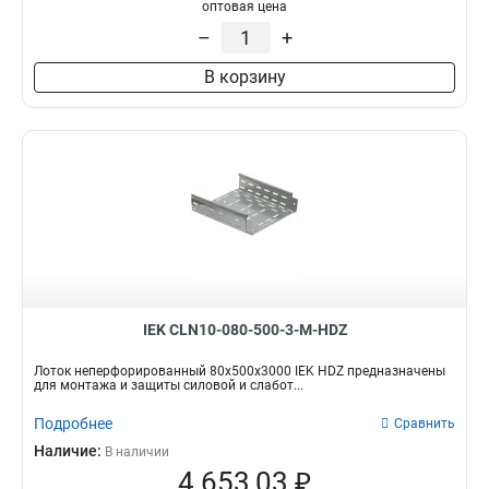
100х100х3000-1.2
1
оптовая цена
50х100х3000-1.2
1
–
+
50х50х3000х0.55
1
В корзину
50х100х3000х0.55
1
100х400х2000-2.0
2
35х100х3000
1
100х600х2500-2.0
2
100х600х3000-2.0
2
100х600х2000-2.0
2
100х500х2500-2.0
2
100х500х3000-2.0
2
100х500х2000-2.0
2
100х400х2500-2.0
2
IEK CLN10-080-500-3-M-HDZ
100х400х3000-2.0
2
100х300х2500-2.0
Лоток неперфорированный 80х500х3000 IEK HDZ предназначены
2
для монтажа и защиты силовой и слабот...
80х150х3000-1.5
2
Подробнее
100х300х3000-2.0
Сравнить
2
100х300х2000-2.0
Наличие:
2
В наличии
4 653,03 ₽
100х200х2500-2.0
2