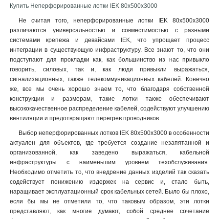
Купить Неперфорированные лотки IEK 80х500х3000
80х400х3000-1.5
2
Не считая того, неперфорированные лотки IEK 80х500х3000
80х400х2000-1.5
2
различаются универсальностью и совместимостью с разными
80х300х2500-1.5
2
системами крепежа и девайсами IEK, что упрощает процесс
80х300х3000-1.5
2
интеграции в существующую инфраструктуру. Все знают то, что они
80х300х2000-1.5
2
подступают для прокладки как, как большинство из нас привыкло
80х200х2500-1.5
2
говорить, силовых, так и, как люди привыкли выражаться,
сигнализационных, также телекоммуникационных кабелей. Конечно
80х200х3000-1.5
2
же, все мы очень хорошо знаем то, что благодаря собственной
80х200х2000-1.5
2
конструкции и размерам, такие лотки также обеспечивают
80х150х2500-1.5
2
высококачественное распределение кабелей, содействуют улучшению
50х600х2500-1.5
2
вентиляции и предотвращают перегрев проводников.
50х600х3000-1.5
2
Выбор неперфорированных лотков IEK 80х500х3000 в особенности
80х500х3000
3
актуален для объектов, где требуется создание незапятанной и
80х150х2000-1.5
2
организованной, как заведено выражаться, кабельной
50х600х2000-1.5
инфраструктуры с наименьшим уровнем техобслуживания.
2
Необходимо отметить то, что внедрение данных изделий так сказать
50х500х2500-1.5
2
содействует понижению издержек на сервис и, стало быть,
50х500х3000-1.5
2
наращивает эксплуатационный срок кабельных сетей. Было бы плохо,
50х500х2000-1.5
2
если бы мы не отметили то, что таковым образом, эти лотки
50х400х2500-1.5
2
представляют, как многие думают, собой среднее сочетание