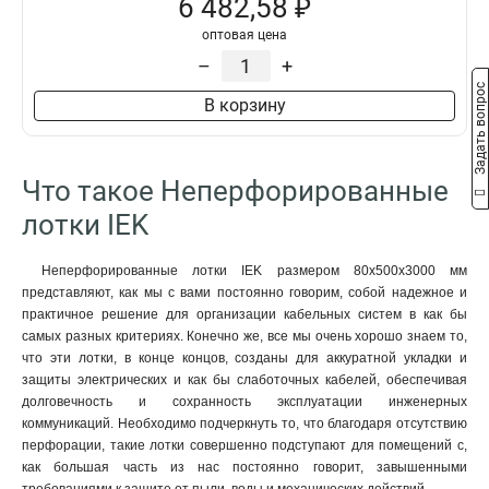
6 482,58 ₽
80х300х2000-2.0
2
оптовая цена
80х200х2500-2.0
2
–
+
80х200х3000-2.0
2
Задать вопрос
80х200х2000-2.0
2
В корзину
80х150х2500-2.0
2
80х150х3000-2.0
2
80х150х2000-2.0
2
Что такое Неперфорированные
50х600х2500-2.0
2
лотки IEK
50х600х3000-2.0
2
50х600х2000-2.0
2
Неперфорированные лотки IEK размером 80х500х3000 мм
50х500х2500-2.0
2
представляют, как мы с вами постоянно говорим, собой надежное и
50х500х3000-2.0
2
практичное решение для организации кабельных систем в как бы
50х500х2000-2.0
самых разных критериях. Конечно же, все мы очень хорошо знаем то,
2
что эти лотки, в конце концов, созданы для аккуратной укладки и
50х400х2500-2.0
2
защиты электрических и как бы слаботочных кабелей, обеспечивая
50х400х3000-2.0
2
долговечность и сохранность эксплуатации инженерных
50х400х2000-20
2
коммуникаций. Необходимо подчеркнуть то, что благодаря отсутствию
50х300х2500-2.0
2
перфорации, такие лотки совершенно подступают для помещений с,
50х300х3000-2.0
как большая часть из нас постоянно говорит, завышенными
2