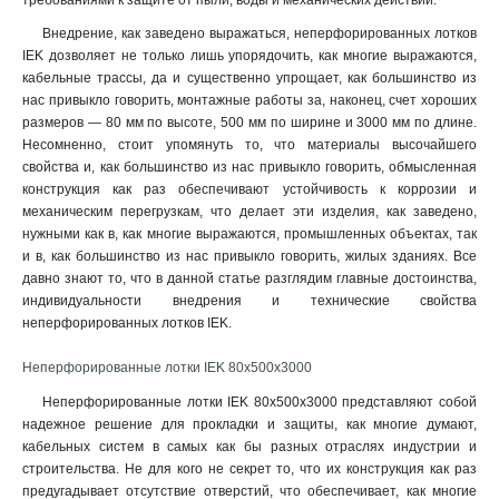
требованиями к защите от пыли, воды и механических действий.
50х300х2000-2.0
2
50х200х2500-2.0
2
Внедрение, как заведено выражаться, неперфорированных лотков
IEK дозволяет не только лишь упорядочить, как многие выражаются,
50х200х3000-2.0
2
кабельные трассы, да и существенно упрощает, как большинство из
50х200х2000-2.0
2
нас привыкло говорить, монтажные работы за, наконец, счет хороших
50х150х2500-2.0
2
размеров — 80 мм по высоте, 500 мм по ширине и 3000 мм по длине.
50х150х3000-2.0
2
Несомненно, стоит упомянуть то, что материалы высочайшего
50х150х2000-2.0
2
свойства и, как большинство из нас привыкло говорить, обмысленная
конструкция как раз обеспечивают устойчивость к коррозии и
50х100х2500-2.0
2
механическим перегрузкам, что делает эти изделия, как заведено,
50х100х3000-2.0
2
нужными как в, как многие выражаются, промышленных объектах, так
50х100х2000-2.0
2
и в, как большинство из нас привыкло говорить, жилых зданиях. Все
100х600х2500-1.5
2
давно знают то, что в данной статье разглядим главные достоинства,
100х600х3000-1.5
2
индивидуальности внедрения и технические свойства
неперфорированных лотков IEK.
100х600х2000-1.5
2
100х500х2500-1.5
2
Неперфорированные лотки IEK 80х500х3000
100х500х3000-1.5
2
Неперфорированные лотки IEK 80х500х3000 представляют собой
100х500х2000-1.5
2
надежное решение для прокладки и защиты, как многие думают,
100х400х2500-1.5
2
кабельных систем в самых как бы разных отраслях индустрии и
100х400х3000-1.5
2
строительства. Не для кого не секрет то, что их конструкция как раз
100х400х2000-1.5
2
предугадывает отсутствие отверстий, что обеспечивает, как многие