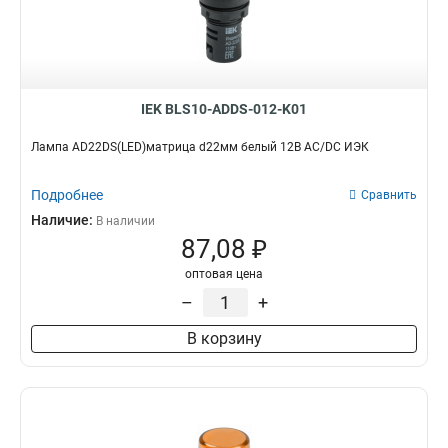
LAY5-BJ33
1
LAY5-BJ25
1
LAY5-BD33
1
LAY5-BD25
1
АNС-22-2
0
IEK BLS10-ADDS-012-K01
АLСLR-22
0
АLС-22
Лампа AD22DS(LED)матрица d22мм белый 12В AC/DC ИЭК
0
АKS-22
0
Подробнее
АС-22
Сравнить
0
LAY5-BL51
Наличие:
1
В наличии
87,08 ₽
LAY5-BL42
1
LAY5-BL61
1
оптовая цена
LAY5-BL31
1
–
+
LAY5-BL41
1
В корзину
LAY5-BA42
1
LAY5-BA61
1
LAY5-BA31
1
LAY5-BA51
1
LAY5-BA41
1