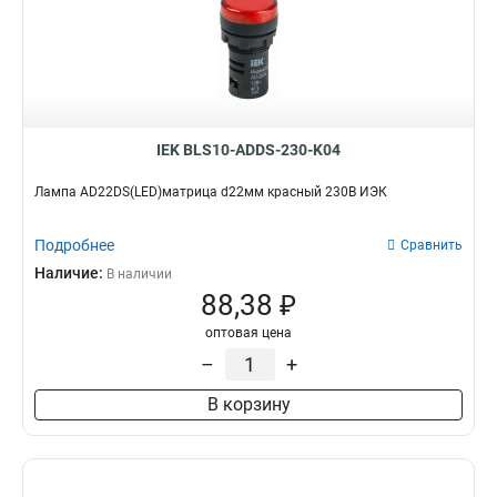
РPВВ-30N
0
APВВ-22N
0
D8-11XD2
4
AEА-22
0
AELA22
0
IEK BLS10-ADDS-230-K04
ENR-22
0
ABLFS-22
0
Лампа AD22DS(LED)матрица d22мм красный 230В ИЭК
ABLFP-22
0
ABLF-22
0
Подробнее
Сравнить
AL-22TE
0
Наличие:
В наличии
AL-22
0
88,38 ₽
AD16DSLEDматрица
25
оптовая цена
AD22DSLEDматрица
25
–
+
В корзину