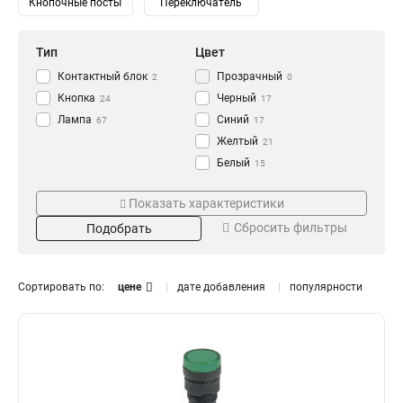
Кнопочные посты
Переключатель
Тип
Цвет
Контактный блок
Прозрачный
2
0
Кнопка
Черный
24
17
Лампа
Синий
67
17
Желтый
21
Белый
15
Зеленый
Напряжение
Степень защиты
22
Показать характеристики
Красный
24
230/400В
IP65
0
0
Сбросить фильтры
Подобрать
240В
IP67
1
2
230В
IP54
10
3
110В
IP40
10
0
Сортировать по:
цене
дате добавления
популярности
36В
14
24В
Номинальный ток
Размер
14
12В
14
16А
11x25
0
1
10А
18x25
0
1
6А
0