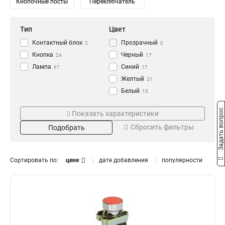
Кнопочные посты
Переключатель
Тип
Цвет
Контактный блок
Прозрачный
2
0
Кнопка
Черный
24
17
Лампа
Синий
67
17
Желтый
21
Белый
15
Зеленый
Напряжение
Степень защиты
22
Задать вопрос
Показать характеристики
Красный
24
230/400В
IP65
0
0
Сбросить фильтры
Подобрать
240В
IP67
1
2
230В
IP54
10
3
110В
IP40
10
0
Сортировать по:
цене
дате добавления
популярности
36В
14
24В
Номинальный ток
Размер
14
12В
14
16А
11x25
0
1
10А
18x25
0
1
6А
0