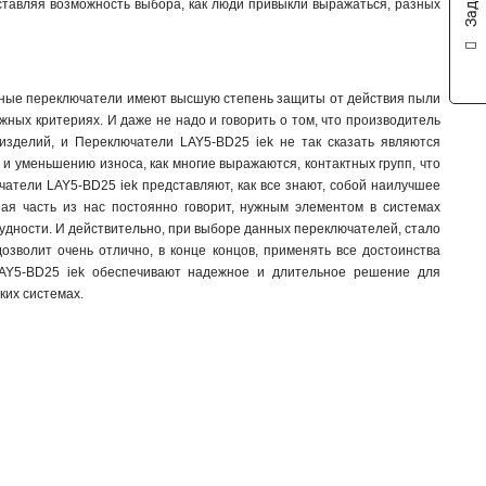
тавляя возможность выбора, как люди привыкли выражаться, разных
 данные переключатели имеют высшую степень защиты от действия пыли
жных критериях. И даже не надо и говорить о том, что производитель
изделий, и Переключатели LAY5-BD25 iek не так сказать являются
и уменьшению износа, как многие выражаются, контактных групп, что
чатели LAY5-BD25 iek представляют, как все знают, собой наилучшее
ьшая часть из нас постоянно говорит, нужным элементом в системах
рудности. И действительно, при выборе данных переключателей, стало
дозволит очень отлично, в конце концов, применять все достоинства
LAY5-BD25 iek обеспечивают надежное и длительное решение для
ких системах.