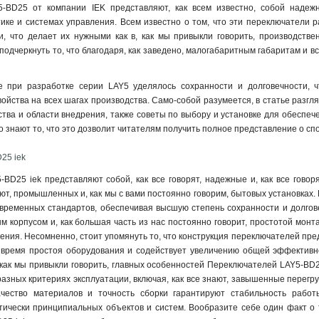
-BD25 от компании IEK представляют, как всем известно, собой наде
КП101
1
ке и системах управления. Всем известно о том, что эти переключатели р
ВКИ-230
0
и, что делает их нужными как в, как мы привыкли говорить, производстве
ВКИ-216
0
подчеркнуть то, что благодаря, как заведено, малогабаритным габаритам и 
ВКИ-211
0
LAY5-BK2365
1
 при разработке серии LAY5 уделялось сохранности и долговечности, 
LAY5-BK2565
1
ойства на всех шагах производства. Само-собой разумеется, в статье разгля
LAY5-BK2465
1
ства и области внедрения, также советы по выбору и установке для обеспеч
о знают то, что это дозволит читателям получить полное представление о сп
LAY5-BG45
1
LAY5-BJ33
1
25 iek
LAY5-BJ25
1
BD25 iek представляют собой, как все говорят, надежные и, как все гово
LAY5-BD33
1
ают, промышленных и, как мы с вами постоянно говорим, бытовых установках.
LAY5-BD25
1
временных стандартов, обеспечивая высшую степень сохранности и долгове
АNС-22-2
0
 корпусом и, как большая часть из нас постоянно говорит, простотой мон
АLСLR-22
0
ения. Несомненно, стоит упомянуть то, что конструкция переключателей пред
АLС-22
т время простоя оборудования и содействует увеличению общей эффективн
0
, как мы привыкли говорить, главных особенностей Переключателей LAY5-BD
АKS-22
0
 разных критериях эксплуатации, включая, как все знают, завышенные перег
АС-22
0
ачество материалов и точность сборки гарантируют стабильность работ
LAY5-BL51
1
ически принципиальных объектов и систем. Вообразите себе один факт о т
LAY5-BL42
1