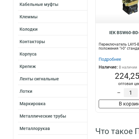
Кабельные муфты
Клеммы
Колодки
IEK BSW60-BD
Контакторы
Переключатель LAY5-
положения "I-0" станд
Корпуса
Подробнее
Крепеж
Наличие:
В наличии
224,25
Ленты сигнальные
оптовая це
Лотки
–
В корзи
Маркировка
Металлические трубы
Металлорукав
Что такое 