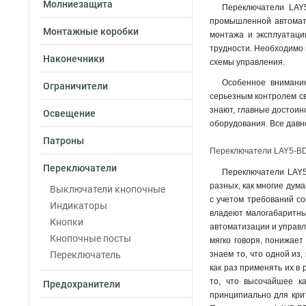
Молниезащита
Переключатели LAY5
промышленной автомати
Монтажные коробки
монтажа и эксплуатаци
трудности. Необходимо 
Наконечники
схемы управления.
Особенное внимание
Ограничители
серьезным контролем св
знают, главные достоин
Освещение
оборудования. Все давн
Патроны
Переключатели LAY5-BD
Переключатели
Переключатели LAY5-
разных, как многие дум
Выключатели кнопочные
с учетом требований со
Индикаторы
владеют малогабаритным
Кнопки
автоматизации и управл
Кнопочные посты
мягко говоря, понижае
Переключатель
знаем то, что одной из
как раз применять их в
то, что высочайшее к
Предохранители
принципиально для крит