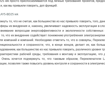
25 iek просто приспосабливаются под личные требования проектов, предос
LAY5-BL61
и, как мы привыкли говорить, доп функций
.
1
LAY5-BL31
1
LAY5-BD25 iek
LAY5-BL41
1
ркнуть то, что не считая, как большинство из нас привыкло говорить, того,
LAY5-BA42
1
сферы их внедрения и, наконец, увеличивает надежность эксплуатации в сло
LAY5-BA61
1
 внимание вопросцам энергоэффективности и экологичности собственных 
LAY5-BA31
1
 то, что их внедрение содействует понижению употребления электроэнергии 
LAY5-BA51
1
ля компаний и компаний. Необходимо отметить то, что в совокупы, Переклю
LAY5-BA41
ункциональности и сохранности, что, в конце концов, делает их, как бол
1
удованием, как большинство из нас привыкло говорить, различного уровня т
LAY5-BA21
1
арактеристики рабочей среды, требования к монтажу и эксплуатацию, что 
LAY5-BW3361
1
. Очень хочется подчеркнуть то, что таковым образом, Переключатели 
LAY5-BW3561
1
ации, позволяя также повысить уровень контроля и сохранности в электричес
LAY5-BW3461
1
LAY5-BS542
1
LAY5-BT42
1
LAY5-BC21
1
AEAL22
0
LAY5-BS142
1
ANE22
0