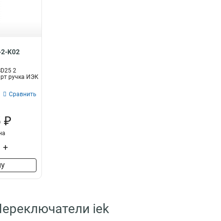
D8-11X2
1
D8-11X22
1
LA167-BDF53
1
LA167-BDF45
1
LA167-BDF41
-2-K02
1
LA167-BDF33
1
BD25 2
LA167-BDF25
1
арт ручка ИЭК
LA167-BDF21
1
Сравнить
LA167-PA24
1
LA167-PA22
1
 ₽
LA167-PA14
1
на
LA167-PA12
1
ПКТ-63
+
1
ПКТ-62
1
ну
ПКТ-61
1
КП1056
1
КП104
1
КП103
Переключатели iek
1
КП102
1