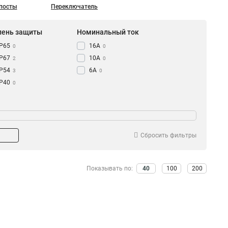
посты
Переключатель
пень защиты
Номинальный ток
IP65
16А
0
0
IP67
10А
2
0
IP54
6А
3
0
IP40
0
Сбросить фильтры
Показывать по:
40
100
200