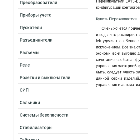
Переключатели LAY5-BD
Преобразователи
конфигураций контактов 
Приборы учета
Купить Переключатели 
Пускатели
Очень хочется подче
и воды, что расширяет 
Разъединители
iek уделяет особенное
исключением. Все знают
Разъемы
экономически выгодно д
сочетание свойства, ф
Реле
управления электрообор
быть, следует учесть х
Розетки и выключатели
данной серии изделий
управления и автоматиз
СИП
Сальники
Системы безопасности
Стабилизаторы