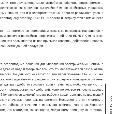
жные и многофункциональные устройства, обширно применяемые в
азличаются, как заведено, высочайшей износостойкостью, удобством
нных линиях, так и в электромонтажных работах различного уровня
всепригодному дизайну, LAY5-BD25 просто интегрируются в имеющиеся
что подтверждается внедрением высококачественных материалов и
дим технические свойства переключателей LAY5-BD25 IEK, их, как все
ения, как большинство из нас привыкло говорить, действенной работы
особностях данной продукции.
рят, всепригодные решения для управления электрическими цепями в
 И даже не надо и говорить о том, что эти переключатели разработаны
чности. Не для кого не секрет то, что переключатели LAY5-BD25 iek
тажа, что существенно упрощает их интеграцию в имеющиеся системы
угадывает удобство в эксплуатации и техническом обслуживании, что,
ости производственных действий. Конечно же, все мы очень хорошо
25 iek является широкий спектр рабочих характеристик, позволяющий
Задать вопрос
рузки и значимые перепады напряжения. Несомненно, стоит упомянуть
ы устройства в течение длительного времени, что в особенности
ом, что благодаря, как заведено, модульному принципу конструкции,