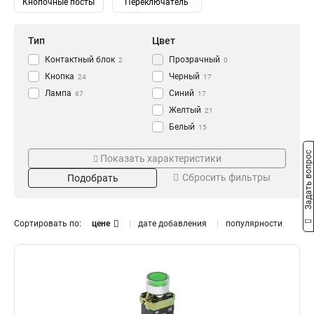
Кнопочные посты
Переключатель
Тип
Цвет
Контактный блок
Прозрачный
2
0
Кнопка
Черный
24
17
Лампа
Синий
67
17
Желтый
21
Белый
15
Зеленый
Напряжение
Степень защиты
22
Задать вопрос
Показать характеристики
Красный
24
230/400В
IP65
0
0
Сбросить фильтры
Подобрать
240В
IP67
1
2
230В
IP54
10
3
110В
IP40
10
0
Сортировать по:
цене
дате добавления
популярности
36В
14
24В
Номинальный ток
Размер
14
12В
14
16А
11x25
0
1
10А
18x25
0
1
6А
0