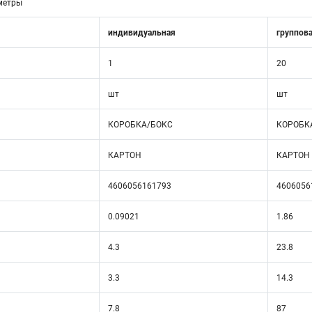
метры
индивидуальная
группов
1
20
шт
шт
КОРОБКА/БОКС
КОРОБК
КАРТОН
КАРТОН
4606056161793
4606056
0.09021
1.86
4.3
23.8
3.3
14.3
7.8
87