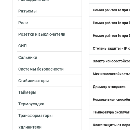
Номин раб ток Ie при 
Разъемы
Реле
Номин раб ток Ie при 
Розетки и выключатели
Номин раб ток Ie при 
СИП
Степень защиты - IP 
Сальники
Электр износостойкос
Системы безопасности
Мех износостойкость:
Стабилизаторы
Диаметр отверстия:
Таймеры
Номинальная способн
Термоусадка
Температура эксплуат
Трансформаторы
Класс защиты от пор
Удлинители