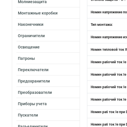
Молниезащита
Номин напряжение пос
Монтажные коробки
Наконечники
Тип монтажа:
Ограничители
Номин напряжение из
Освещение
Номин тепловой ток It
Патроны
Номин рабочий ток Ie
Переключатели
Номин рабочий ток Ie 
Предохранители
Номин рабочий ток Ie
Преобразователи
Номин рабочий ток Ie
Приборы учета
Номин раб ток Ie при 
Пускатели
Номин раб ток Ie при 
Разъединители