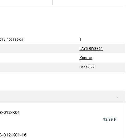
сть поставки
1
ь
LAY5-BW3361
Кнопка
Зеленый
S-012-K01
92,99 ₽
S-012-K01-16