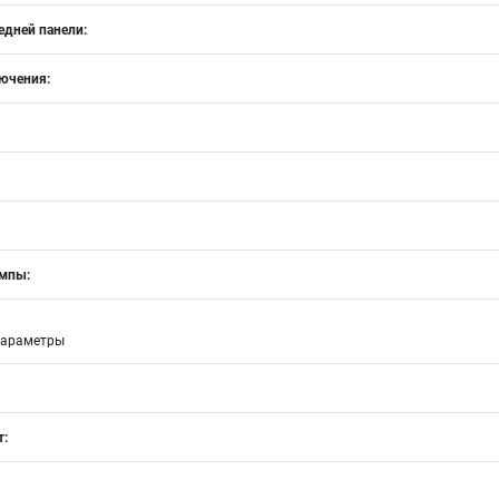
едней панели:
лючения:
ампы:
параметры
т: