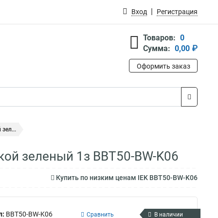
Вход
Регистрация
Товаров:
0
Сумма:
0,00 ₽
Оформить заказ
зел...
кой зеленый 1з BBT50-BW-K06
Купить по низким ценам IEK BBT50-BW-K06
л:
BBT50-BW-K06
Сравнить
В наличии