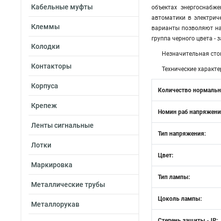
Кабельные муфты
объектах энергоснабж
автоматики в электрич
Клеммы
варианты позволяют наи
группа черного цвета - 
Колодки
Незначительная сто
Контакторы
Технические характе
Корпуса
Количество нормальн
Крепеж
Номин раб напряжени
Ленты сигнальные
Тип напряжения:
Лотки
Цвет:
Маркировка
Тип лампы:
Металлические трубы
Цоколь лампы:
Металлорукав
Степень защиты - IP: