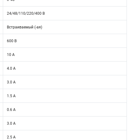
24/48/110/220/400 В
Встраиваемый (-ая)
600 В
10 А
4.0 А
3.0 А
1.5 А
0.6 А
3.0 А
2.5 А