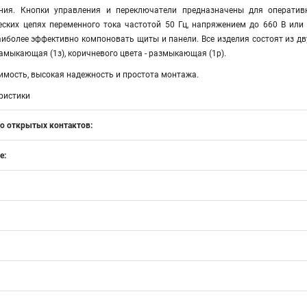
ения. Кнопки управления и переключатели предназначены для оператив
еских цепях переменного тока частотой 50 Гц, напряжением до 660 В ил
более эффективно компоновать щиты и панели. Все изделия состоят из дву
замыкающая (1з), коричневого цвета - размыкающая (1р).
имость, высокая надежность и простота монтажа.
ристики
о открытых контактов:
е: