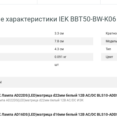
е характеристики IEK BBT50-BW-K06
3.3 см
Кратно
7.8 см
Модел
4.3 см
Тип
0.091 кг
Цвет
шт
ы
K Лампа AD22DS(LED)матрица d22мм белый 12В AC/DC BLS10-ADD
мпа AD22DS(LED)матрица d22мм белый 12В AC/DC ИЭК
K Лампа AD16DS(LED)матрица d16мм белый 12В AC/DC BLS10-ADD