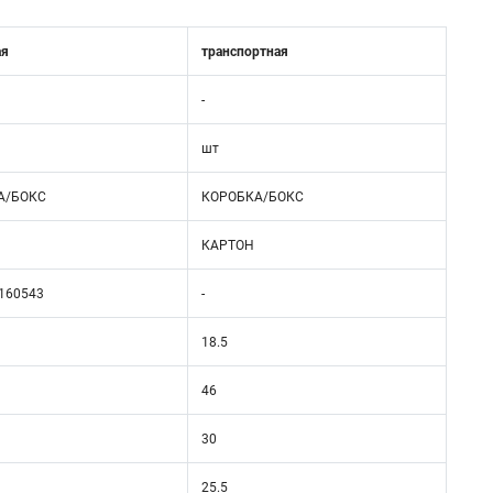
ая
транспортная
-
шт
А/БОКС
КОРОБКА/БОКС
КАРТОН
160543
-
18.5
46
30
25.5