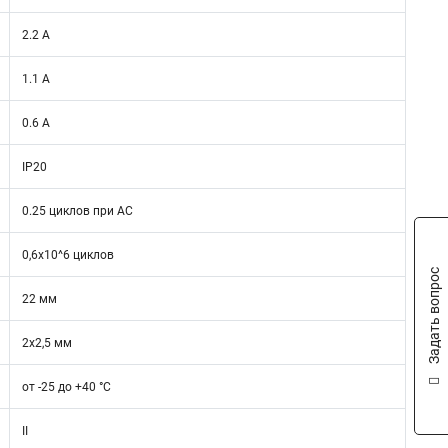
2.2 А
1.1 А
0.6 А
IP20
0.25 циклов при AC
0,6х10^6 циклов
Задать вопрос
22 мм
2х2,5 мм
от -25 до +40 °C
II