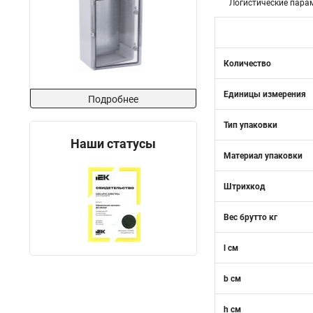
Логистические пара
Количество
Единицы измерения
Подробнее
Тип упаковки
Наши статусы
Материал упаковки
Штрихкод
Вес брутто кг
l см
b см
h см