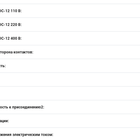
DC-12 110 В:
DC-12 220 В:
DC-12 400 В:
сторона контактов:
ть:
ость к присоединению2:
ации:
ажения электрическим током: