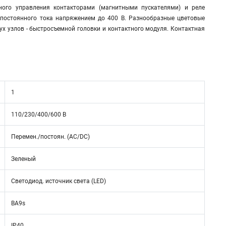
ного управления контакторами (магнитными пускателями) и реле
и постоянного тока напряжением до 400 В. Разнообразные цветовые
х узлов - быстросъемной головки и контактного модуля. Контактная
1
110/230/400/600 В
Перемен./постоян. (AC/DC)
Зеленый
Светодиод. источник света (LED)
BA9s
IP40