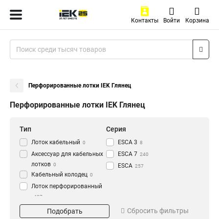
Контакты
Войти
Корзина
Перфорированные лотки IEK Глянец
Перфорированные лотки IEK Глянец
Тип
Серия
Лоток кабельный
ESCA 3
0
8
Аксессуар для кабельных
ESCA 7
240
лотков
0
ESCA
257
Кабельный колодец
0
Лоток перфорированный
437
Материал
Окрашивание
Сбросить фильтры
Подобрать
HDZ
Глянец
195
3