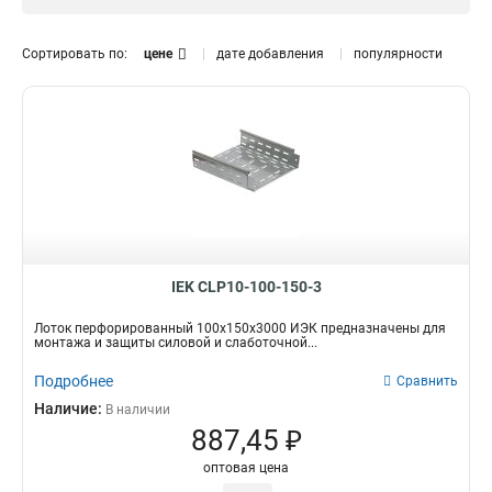
RAL 9016
7
Крашенный
20
Сортировать по:
цене
дате добавления
популярности
Размер
50х100х3000
3
80х80х3000-0,55
1
35х200х3000х0,55
1
35х150х3000х0,55
1
35х100х3000-0,55
1
35х50х3000-0,55
1
50х200х3000-0,45
1
50х150х3000-0,45
IEK CLP10-100-150-3
1
50х100х3000-0,45
1
Лоток перфорированный 100х150х3000 ИЭК предназначены для
50х50х3000-0,45
1
монтажа и защиты силовой и слаботочной...
35х200х3000-0,45
1
Подробнее
Сравнить
35х150х3000-0,45
1
Наличие:
В наличии
35х100х3000-0,45
1
887,45 ₽
35х50х3000-0,45
1
оптовая цена
50х300х3000-0,55
1