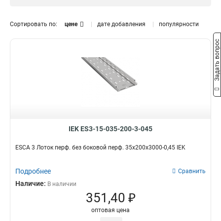
RAL 9016
7
Крашенный
20
Сортировать по:
цене
дате добавления
популярности
Размер
Задать вопрос
50х100х3000
3
80х80х3000-0,55
1
35х200х3000х0,55
1
35х150х3000х0,55
1
35х100х3000-0,55
1
35х50х3000-0,55
1
50х200х3000-0,45
1
50х150х3000-0,45
IEK ES3-15-035-200-3-045
1
50х100х3000-0,45
1
ESCA 3 Лоток перф. без боковой перф. 35х200х3000-0,45 IEK
50х50х3000-0,45
1
35х200х3000-0,45
1
Подробнее
Сравнить
35х150х3000-0,45
1
Наличие:
В наличии
35х100х3000-0,45
1
351,40 ₽
35х50х3000-0,45
1
оптовая цена
50х300х3000-0,55
1