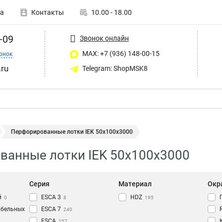
а
Контакты
10.00 - 18.00
-09
Звонок онлайн
MAX: +7 (936) 148-00-15
онок
ru
Telegram: ShopMSK8
Перфорированные лотки IEK 50х100х3000
ванные лотки IEK 50х100х3000
Серия
Материал
Окр
й
ESCA 3
HDZ
0
8
195
абельных
ESCA 7
240
ESCA
257