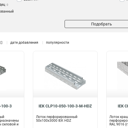
дец
0
ованный
Подобрать
дате добавления
популярности
-100-3
IEK CLP10-050-100-3-M-HDZ
IEK 
ный
Лоток перфорированный
Лоток кра
дназначены
50х100х3000 IEK HDZ
перфориро
 силовой и
RAL 9016 (