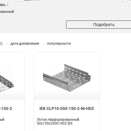
дец
0
ованный
Подобрать
дате добавления
популярности
-150-2
IEK CLP10-050-150-2-M-HDZ
ный
Лоток перфорированный
50х150х2000 HDZ IEK