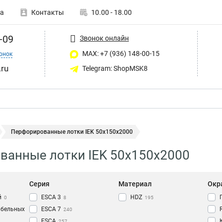
а
Контакты
10.00 - 18.00
-09
Звонок онлайн
MAX: +7 (936) 148-00-15
онок
ru
Telegram: ShopMSK8
Перфорированные лотки IEK 50х150х2000
ванные лотки IEK 50х150х2000
Серия
Материал
Окр
й
ESCA 3
HDZ
0
8
195
абельных
ESCA 7
240
ESCA
257