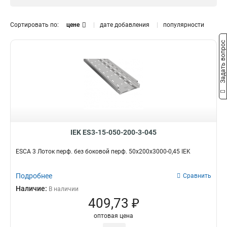
RAL 9016
7
Крашенный
20
Сортировать по:
цене
дате добавления
популярности
Размер
Задать вопрос
50х100х3000
3
80х80х3000-0,55
1
35х200х3000х0,55
1
35х150х3000х0,55
1
35х100х3000-0,55
1
35х50х3000-0,55
1
50х200х3000-0,45
1
50х150х3000-0,45
IEK ES3-15-050-200-3-045
1
50х100х3000-0,45
1
ESCA 3 Лоток перф. без боковой перф. 50х200х3000-0,45 IEK
50х50х3000-0,45
1
35х200х3000-0,45
1
Подробнее
Сравнить
35х150х3000-0,45
1
Наличие:
В наличии
35х100х3000-0,45
1
409,73 ₽
35х50х3000-0,45
1
оптовая цена
50х300х3000-0,55
1