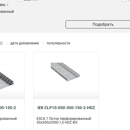
дец
0
ованный
Подобрать
дате добавления
популярности
00-150-2
IEK CLP10-050-300-150-2-HDZ
ированный
ESCA 7 Лоток перфорированный
50х300х2000-1,5 HDZ IEK