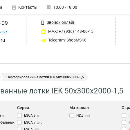
а
Контакты
10.00 - 18.00
-09
Звонок онлайн
MAX: +7 (936) 148-00-15
онок
ru
Telegram: ShopMSK8
Перфорированные лотки IEK 50х300х2000-1,5
анные лотки IEK 50х300х2000-1,5
Серия
Материал
Окр
й
ESCA 3
HDZ
0
8
195
абельных
ESCA 7
240
ESCA
257