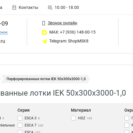
а
Контакты
10.00 - 18.00
-09
Звонок онлайн
MAX: +7 (936) 148-00-15
онок
ru
Telegram: ShopMSK8
Перфорированные лотки IEK 50х300х3000-1,0
анные лотки IEK 50х300х3000-1,0
Серия
Материал
Окр
й
ESCA 3
HDZ
0
8
195
абельных
ESCA 7
240
ESCA
257