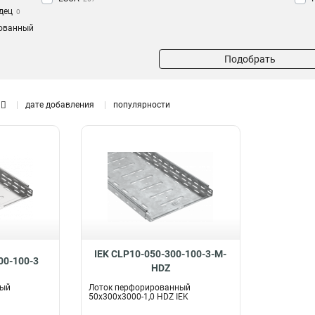
дец
0
ованный
Подобрать
дате добавления
популярности
IEK CLP10-050-300-100-3-M-
00-100-3
HDZ
ный
Лоток перфорированный
50х300х3000-1,0 HDZ IEK