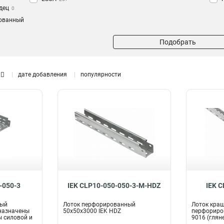
дец
0
ованный
Подобрать
дате добавления
популярности
-050-3
IEK CLP10-050-050-3-M-HDZ
IEK 
ный
Лоток перфорированный
Лоток кра
назначены
50х50х3000 IEK HDZ
перфориро
 силовой и
9016 (глян