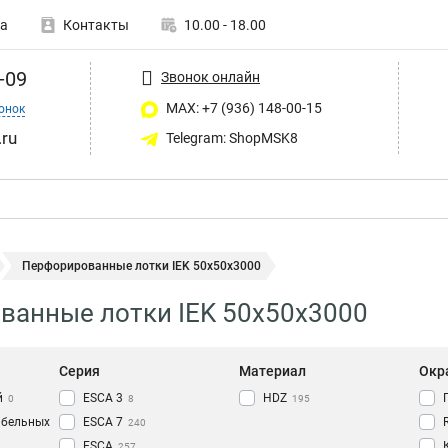
а
Контакты
10.00 - 18.00
-09
Звонок онлайн
MAX: +7 (936) 148-00-15
онок
ru
Telegram: ShopMSK8
Перфорированные лотки IEK 50х50х3000
ванные лотки IEK 50х50х3000
Серия
Материал
Окр
й
ESCA 3
HDZ
0
8
195
абельных
ESCA 7
240
ESCA
257