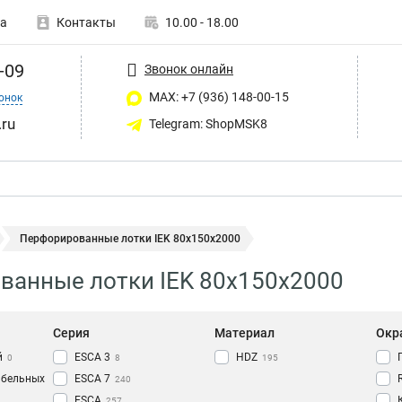
а
Контакты
10.00 - 18.00
-09
Звонок онлайн
MAX: +7 (936) 148-00-15
онок
ru
Telegram: ShopMSK8
Перфорированные лотки IEK 80х150х2000
ванные лотки IEK 80х150х2000
Серия
Материал
Окр
й
ESCA 3
HDZ
0
8
195
абельных
ESCA 7
240
ESCA
257