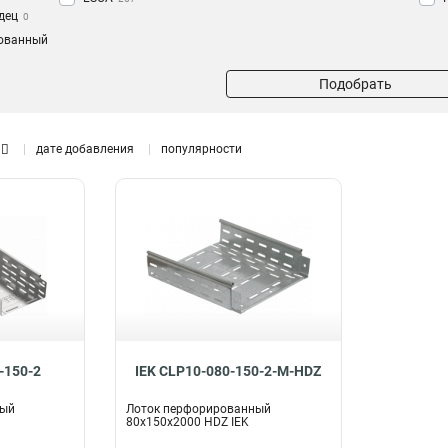
дец
0
ованный
Подобрать
дате добавления
популярности
-150-2
IEK CLP10-080-150-2-M-HDZ
ный
Лоток перфорированный
80х150х2000 HDZ IEK