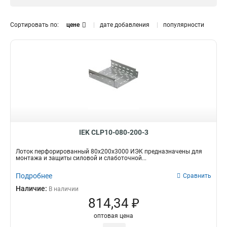
RAL 9016
7
Крашенный
20
Сортировать по:
цене
дате добавления
популярности
Размер
50х100х3000
3
80х80х3000-0,55
1
35х200х3000х0,55
1
35х150х3000х0,55
1
35х100х3000-0,55
1
35х50х3000-0,55
1
50х200х3000-0,45
1
50х150х3000-0,45
IEK CLP10-080-200-3
1
50х100х3000-0,45
1
Лоток перфорированный 80х200х3000 ИЭК предназначены для
50х50х3000-0,45
1
монтажа и защиты силовой и слаботочной...
35х200х3000-0,45
1
Подробнее
Сравнить
35х150х3000-0,45
1
Наличие:
В наличии
35х100х3000-0,45
1
814,34 ₽
35х50х3000-0,45
1
оптовая цена
50х300х3000-0,55
1