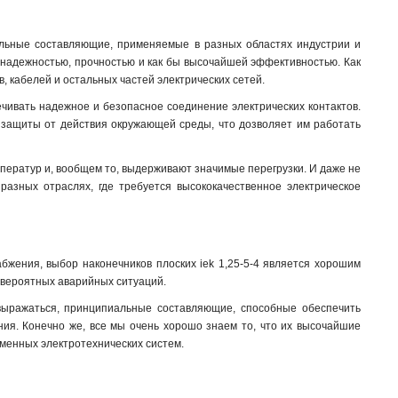
пиальные составляющие, применяемые в разных областях индустрии и
й надежностью, прочностью и как бы высочайшей эффективностью. Как
в, кабелей и остальных частей электрических сетей.
ечивать надежное и безопасное соединение электрических контактов.
ю защиты от действия окружающей среды, что дозволяет им работать
мператур и, вообщем то, выдерживают значимые перегрузки. И даже не
разных отраслях, где требуется высококачественное электрическое
бжения, выбор наконечников плоских iek 1,25-5-4 является хорошим
 вероятных аварийных ситуаций.
 выражаться, принципиальные составляющие, способные обеспечить
ия. Конечно же, все мы очень хорошо знаем то, что их высочайшие
ременных электротехнических систем.