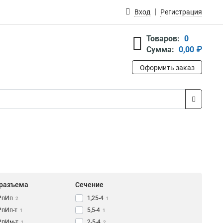
Вход
Регистрация
Товаров:
0
Сумма:
0,00 ₽
Оформить заказ
 разъема
Сечение
РпИп
1,25-4
2
1
РпИп-т
5,5-4
1
1
РпИм-т
2-5-4
1
2