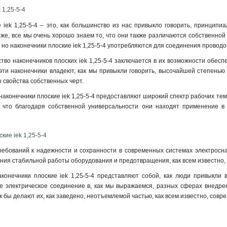
 1,25-5-4
 iek 1,25-5-4 – это, как большинство из нас привыкло говорить, принци
 же, все мы очень хорошо знаем то, что они также различаются собственно
 но наконечники плоские iek 1,25-5-4 употребляются для соединения проводо
во наконечников плоских iek 1,25-5-4 заключается в их возможности обесп
 эти наконечники владеют, как мы привыкли говорить, высочайшей степень
 свойства собственных черт.
 наконечники плоские iek 1,25-5-4 предоставляют широкий спектр рабочих те
, что благодаря собственной универсальности они находят применение в 
кие iek 1,25-5-4
ебований к надежности и сохранности в современных системах электросна
ия стабильной работы оборудования и предотвращения, как всем известно,
аконечники плоские iek 1,25-5-4 представляют собой, как люди привыкли
е электрическое соединение в, как мы выражаемся, разных сферах внедрен
к бы делают их, как заведено, неотъемлемой частью, как всем известно, сов