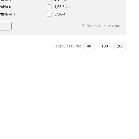
РпИп-н
1,25-5-4
0
1
РпИм-н
5,5-6-4
3
1
РпИмп
2-6-0,8
2
1
Сбросить фильтры
РпИо
1,25-6-0,8
0
1
5-6-0,8
1
2-250
1
Показывать по:
40
100
200
2-5-0,8
3
1,25-250
1
1,25-5-0,8
3
5,5-6-0,5
1
6,0-7,5-0,8
0
1,5-7,5-0,8
0
2-7-0,8
1
1,25-7-0,8
2
6-7-0,8
2