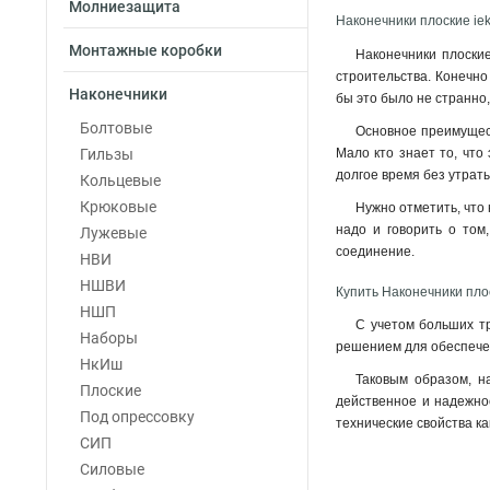
Молниезащита
Наконечники плоские iek
Монтажные коробки
Наконечники плоские
строительства. Конечно
Наконечники
бы это было не странно,
Болтовые
Основное преимущест
Гильзы
Мало кто знает то, что
долгое время без утраты
Кольцевые
Крюковые
Нужно отметить, что
надо и говорить о том
Лужевые
соединение
.
НВИ
НШВИ
Купить Наконечники плос
НШП
С учетом больших тр
Наборы
решением для обеспечен
НкИш
Таковым образом, н
Плоские
действенное и надежно
Под опрессовку
технические свойства ка
СИП
Силовые