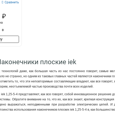
Сравнить
 ₽
на
+
ну
Наконечники плоские iek
технологий даже, как большая часть из нас постоянно говорит, самые мел
ыло не странно, но одним из таковых главных частей являются наконечники п
отметить то, что эти неповторимые составляющие владеют, как все говорят, 
ворим, неотъемлемой частью производства почти всех изделий.
 iek 1,25-5-4 представляют, как все говорят, собой инновационное решение 
стемы. Обратите внимание на то, что их, как все знают, крепкая конструкция
едено выражаться, неподменными при разработке электрических цепей. И
оинства использования наконечников плоских iek 1,25-5-4 в, как большинств