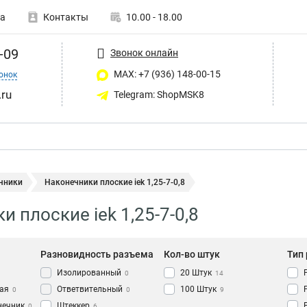
а
Контакты
10.00 - 18.00
-09
Звонок онлайн
MAX: +7 (936) 148-00-15
онок
ru
Telegram: ShopMSK8
чники
Наконечники плоские iek 1,25-7-0,8
 плоские iek 1,25-7-0,8
Разновидность разъема
Кол-во штук
Тип
Изолированный
20 Штук
0
14
ая
Ответвительный
100 Штук
0
0
9
нечник
Штеккер
0
6