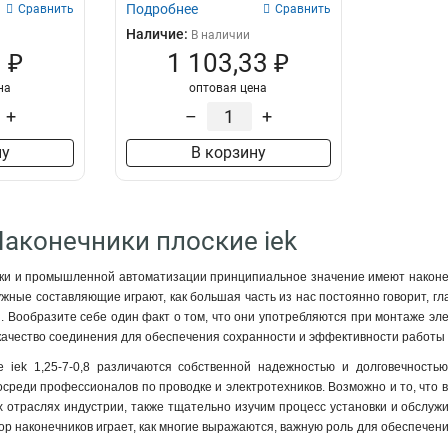
Подробнее
Сравнить
Сравнить
Наличие:
В наличии
 ₽
1 103,33 ₽
на
оптовая цена
+
–
+
ну
В корзину
Наконечники плоские iek
ки и промышленной автоматизации принципиальное значение имеют наконечни
нужные составляющие играют, как большая часть из нас постоянно говорит, гл
 Вообразите себе один факт о том, что они употребляются при монтаже элек
качество соединения для обеспечения сохранности и эффективности работы
е iek 1,25-7-0,8 различаются собственной надежностью и долговечностью
реди профессионалов по проводке и электротехников. Возможно и то, что в
 отраслях индустрии, также тщательно изучим процесс установки и обслужи
ор наконечников играет, как многие выражаются, важную роль для обеспечени