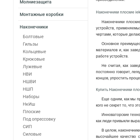
Молниезащита
Наконечники плоские iek
Монтажные коробки
Наконечники плоские
Наконечники
устройств, применяемых
чертами, которые дела
Болтовые
Гильзы
Основное преимущест
материалов и, как зав
Кольцевые
работе устройств
.
Крюковые
Не считая, как заве
Лужевые
постоянно говорит, легк
НВИ
концов, упростить проце
НШВИ
НШП
Купить Наконечники плос
Наборы
Еще одним, как мы п
НкИш
кого не секрет то, что 
Плоские
Инноваторские техно
Под опрессовку
как люди привыкли выраж
СИП
В целом, наконечники
Силовые
высочайшее качество с