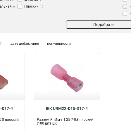
тельная
Плоский
0
17
й
0
Подобрать
нечник
0
л
0
льный
дате добавления
популярности
им для
а
0
й
0
лемм
0
-D17-4
IEK URM22-D15-D17-4
0,8 плоский
Разъем РпИм-т 1,25-7-0,8 плоский
(100 шт) IEK