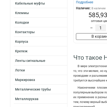
Подробнее
Кабельные муфты
Наличие:
В наличии
Клеммы
585,93
оптовая це
Колодки
–
Контакторы
В корзи
Корпуса
Крепеж
Что такое 
Ленты сигнальные
В мире электротехни
Лотки
то, что эти мелкие, но 
проводами и разъемами.
Маркировка
требуется высочайшее 
Наконечники плоски
Металлические трубы
популярным выбором пос
их применение в разных
Металлорукав
тем, почему верный выб
присоединений.