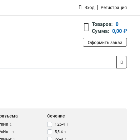
Вход
Регистрация
Товаров:
0
Сумма:
0,00 ₽
Оформить заказ
 разъема
Сечение
РпИп
1,25-4
2
1
РпИп-т
5,5-4
1
1
РпИм-т
2-5-4
1
2