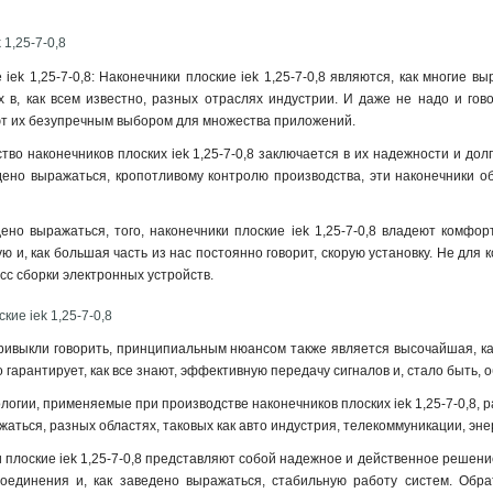
 1,25-7-0,8
 iek 1,25-7-0,8: Наконечники плоские iek 1,25-7-0,8 являются, как многие
 в, как всем известно, разных отраслях индустрии. И даже не надо и гов
ют их безупречным выбором для множества приложений.
во наконечников плоских iek 1,25-7-0,8 заключается в их надежности и дол
едено выражаться, кропотливому контролю производства, эти наконечники 
дено выражаться, того, наконечники плоские iek 1,25-7-0,8 владеют комфор
ую и, как большая часть из нас постоянно говорит, скорую установку. Не для к
сс сборки электронных устройств.
кие iek 1,25-7-0,8
ривыкли говорить, принципиальным нюансом также является высочайшая, ка
это гарантирует, как все знают, эффективную передачу сигналов и, стало быть
логии, применяемые при производстве наконечников плоских iek 1,25-7-0,8,
аться, разных областях, таковых как авто индустрия, телекоммуникации, эне
 плоские iek 1,25-7-0,8 представляют собой надежное и действенное решение
оединения и, как заведено выражаться, стабильную работу систем. Обра