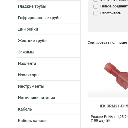
Гладкие трубы
Гильза соедини
Ответвитель
Гофрированные трубы
прокалывающи
Кабельный нако
Дин рейки
Зажим Крокоди
Сжим ответвите
Жесткие трубы
Сортировать по:
цене
(орех)
0
Контактный заж
Зажимы
трансформатор
Зажим анкерны
Изолента
Аксессуар для к
Изоляторы
Разъем
23
Инструменты
Источники питания
IEK URM21-D15
Кабель
Разъем РпИм-н 1,25-7-
Кабель каналы
(100 шт) IEK