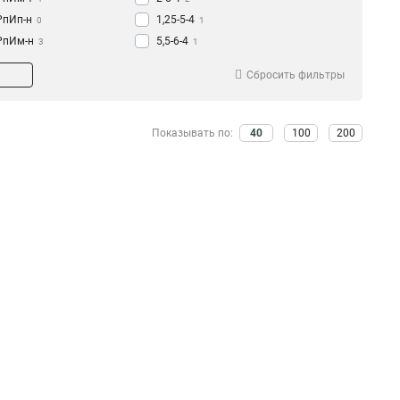
РпИп-н
1,25-5-4
0
1
РпИм-н
5,5-6-4
3
1
РпИмп
2-6-0,8
2
1
Сбросить фильтры
РпИо
1,25-6-0,8
0
1
5-6-0,8
1
2-250
1
Показывать по:
40
100
200
2-5-0,8
3
1,25-250
1
1,25-5-0,8
3
5,5-6-0,5
1
6,0-7,5-0,8
0
1,5-7,5-0,8
0
2-7-0,8
1
1,25-7-0,8
2
6-7-0,8
2