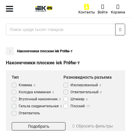
Контакты
Войти
Корзина
Наконечники плоские iek РпИм-т
Наконечники плоские iek РпИм-т
Тип
Разновидность разъема
Клемма
Изолированный
0
0
Колодка клеммная
Ответвительный
0
0
Втулочный наконечник
Штеккер
0
6
Гильза соединительная
Плоский
0
17
Ответвитель
прокалывающий
0
Кол-во штук
Тип разъема
Кабельный наконечник
Сбросить фильтры
Подобрать
0
20 Штук
РпИп
14
2