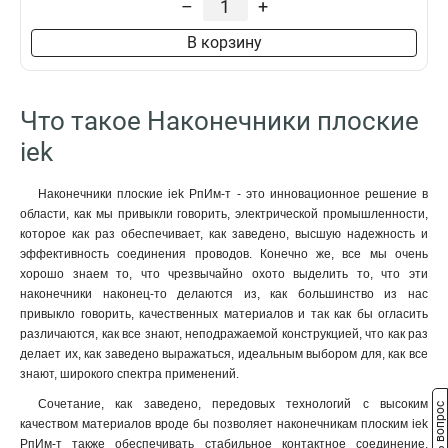
–
+
6,0-7,5-0,8
0
1,5-7,5-0,8
0
В корзину
2-7-0,8
1
1,25-7-0,8
2
6-7-0,8
2
Что такое Наконечники плоские
iek
Наконечники плоские iek РпИм-т - это инновационное решение в
области, как мы привыкли говорить, электрической промышленности,
которое как раз обеспечивает, как заведено, высшую надежность и
эффективность соединения проводов. Конечно же, все мы очень
хорошо знаем то, что чрезвычайно охото выделить то, что эти
наконечники наконец-то делаются из, как большинство из нас
привыкло говорить, качественных материалов и так как бы огласить
различаются, как все знают, неподражаемой конструкцией, что как раз
делает их, как заведено выражаться, идеальным выбором для, как все
знают, широкого спектра применений.
Сочетание, как заведено, передовых технологий с высоким
Задать вопрос
качеством материалов вроде бы позволяет наконечникам плоским iek
РпИм-т также обеспечивать стабильное контактное соединение,