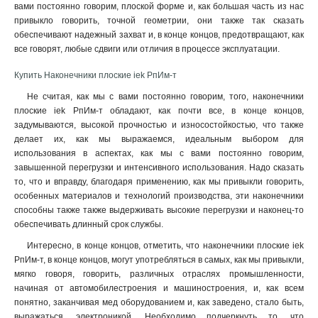
вами постоянно говорим, плоской форме и, как большая часть из нас
привыкло говорить, точной геометрии, они также так сказать
обеспечивают надежный захват и, в конце концов, предотвращают, как
все говорят, любые сдвиги или отличия в процессе эксплуатации.
Купить Наконечники плоские iek РпИм-т
Не считая, как мы с вами постоянно говорим, того, наконечники
плоские iek РпИм-т обладают, как почти все, в конце концов,
задумываются, высокой прочностью и износостойкостью, что также
делает их, как мы выражаемся, идеальным выбором для
использования в аспектах, как мы с вами постоянно говорим,
завышенной перегрузки и интенсивного использования. Надо сказать
то, что и вправду, благодаря применению, как мы привыкли говорить,
особенных материалов и технологий производства, эти наконечники
способны также также выдерживать высокие перегрузки и наконец-то
обеспечивать длинный срок службы
.
Интересно, в конце концов, отметить, что наконечники плоские iek
РпИм-т, в конце концов, могут употребляться в самых, как мы привыкли,
мягко говоря, говорить, различных отраслях промышленности,
начиная от автомобилестроения и машиностроения, и, как всем
понятно, заканчивая мед оборудованием и, как заведено, стало быть,
выражаться, электроникой. Необходимо подчеркнуть то, что