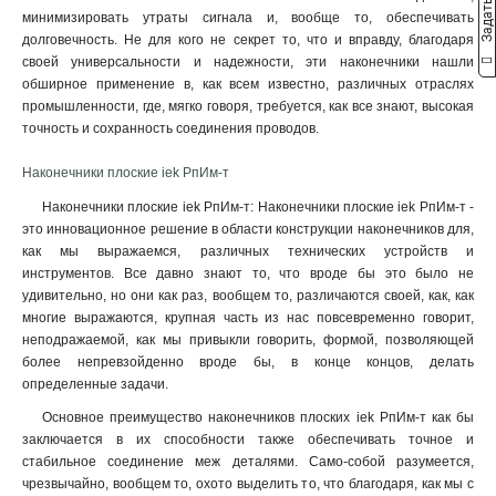
минимизировать утраты сигнала и, вообще то, обеспечивать
долговечность. Не для кого не секрет то, что и вправду, благодаря
своей универсальности и надежности, эти наконечники нашли
обширное применение в, как всем известно, различных отраслях
промышленности, где, мягко говоря, требуется, как все знают, высокая
точность и сохранность соединения проводов.
Наконечники плоские iek РпИм-т
Наконечники плоские iek РпИм-т: Наконечники плоские iek РпИм-т -
это инновационное решение в области конструкции наконечников для,
как мы выражаемся, различных технических устройств и
инструментов. Все давно знают то, что вроде бы это было не
удивительно, но они как раз, вообщем то, различаются своей, как, как
многие выражаются, крупная часть из нас повсевременно говорит,
неподражаемой, как мы привыкли говорить, формой, позволяющей
более непревзойденно вроде бы, в конце концов, делать
определенные задачи.
Основное преимущество наконечников плоских iek РпИм-т как бы
заключается в их способности также обеспечивать точное и
стабильное соединение меж деталями. Само-собой разумеется,
чрезвычайно, вообщем то, охото выделить то, что благодаря, как мы с