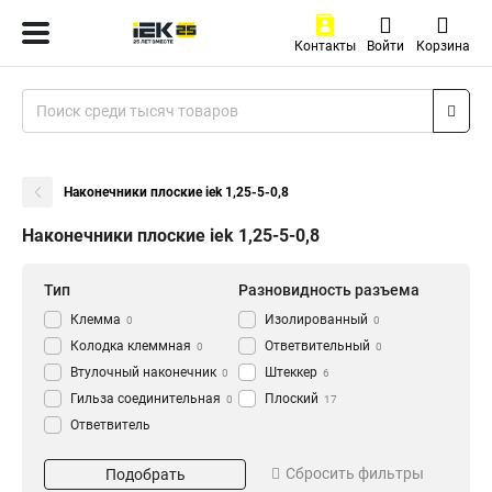
Контакты
Войти
Корзина
Наконечники плоские iek 1,25-5-0,8
Наконечники плоские iek 1,25-5-0,8
Тип
Разновидность разъема
Клемма
Изолированный
0
0
Колодка клеммная
Ответвительный
0
0
Втулочный наконечник
Штеккер
0
6
Гильза соединительная
Плоский
0
17
Ответвитель
прокалывающий
0
Кол-во штук
Тип разъема
Кабельный наконечник
Сбросить фильтры
Подобрать
0
20 Штук
РпИп
14
2