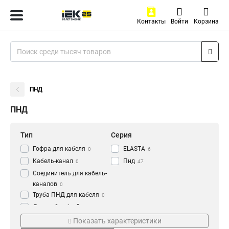
Контакты
Войти
Корзина
ПНД
ПНД
Тип
Серия
Гофра для кабеля
ELASTA
0
6
Кабель-канал
Пнд
0
47
Соединитель для кабель-
каналов
0
Труба ПНД для кабеля
0
Дверной гибкий переход
Цвет
Длина
для кабеля
0
Показать характеристики
Оранжевый
15м
14
2
Труба
61