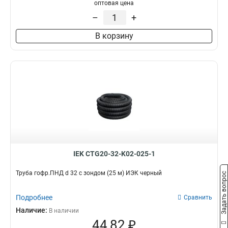
D=50мм
4
оптовая цена
D=40мм
4
–
+
15мм
4
В корзину
20мм
8
16мм
8
IEK CTG20-32-K02-025-1
Труба гофр.ПНД d 32 с зондом (25 м) ИЭК черный
Задать вопрос
Подробнее
Сравнить
Наличие:
В наличии
44,82 ₽