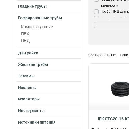
каналов
Гладкие трубы
0
Труба ПНД для 
Гофрированные трубы
Дверной гибкий 
Тип трубы
для кабеля
0
Комплектующие
Тяжелый
6
Труба
61
ПВХ
Гладкий
7
ПНД
Жесткий
12
Дин рейки
Сортировать по:
цене
Жесткие трубы
Зажимы
Изолента
Изоляторы
Инструменты
IEK CTG20-16-K
Источники питания