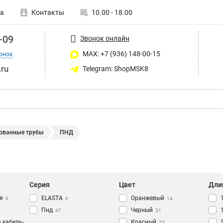
а
Контакты
10.00 - 18.00
-09
Звонок онлайн
MAX: +7 (936) 148-00-15
онок
ru
Telegram: ShopMSK8
ованные трубы
ПНД
Серия
Цвет
Дли
я
ELASTA
Оранжевый
0
6
14
Пнд
Черный
47
21
 кабель-
Красный
23