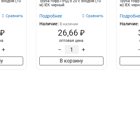
 зондом (10
Труба гофр.ПНД d 20 с зондом (10
Труба гофр
м) IEK черный
м) IEK чер
Подробнее
Подробне
Сравнить
Сравнить
Наличие:
Наличие:
В наличии
 ₽
26,66 ₽
на
оптовая цена
+
–
+
ну
В корзину