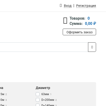
Вход
Регистрация
Товаров:
0
Сумма:
0,00 ₽
Оформить заказ
на
Диаметр
15м
63мм
2
1
10м
D=200мм
3
2
35м
D=140мм
1
2