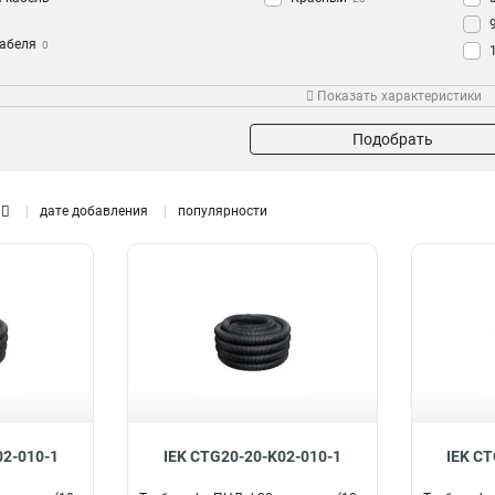
кабеля
0
переход
Зонд
Показать характеристики
Да
28
Подобрать
дате добавления
популярности
02-010-1
IEK CTG20-20-K02-010-1
IEK C