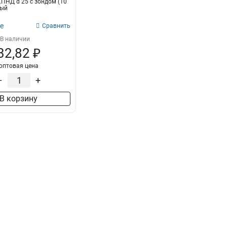
.ПНД d 25 с зондом (10
ный
е
Сравнить
В наличии
32,82 ₽
оптовая цена
–
+
В корзину