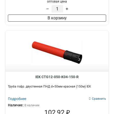
D=50мм
4
оптовая цена
D=40мм
4
–
+
15мм
4
В корзину
20мм
8
16мм
8
IEK CTG12-050-K04-150-R
Труба гофр. двустенная ПНД d=50мм красная (150м) IEK
Подробнее
Сравнить
Наличие:
В наличии
102,92 ₽