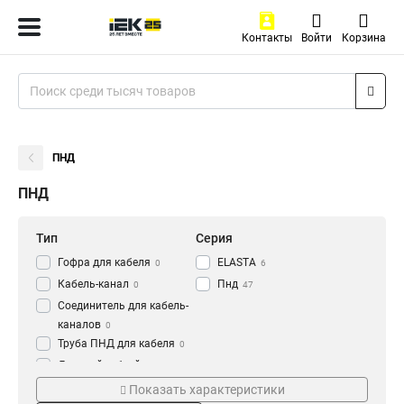
Контакты
Войти
Корзина
ПНД
ПНД
Тип
Серия
Гофра для кабеля
ELASTA
0
6
Кабель-канал
Пнд
0
47
Соединитель для кабель-
каналов
0
Труба ПНД для кабеля
0
Дверной гибкий переход
Цвет
Длина
для кабеля
0
Показать характеристики
Оранжевый
15м
14
2
Труба
61