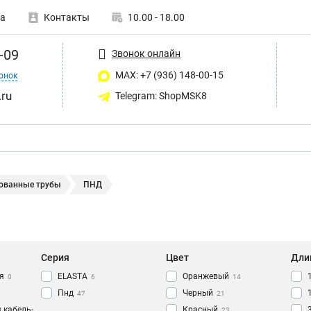
а
Контакты
10.00 - 18.00
-09
Звонок онлайн
MAX: +7 (936) 148-00-15
онок
ru
Telegram: ShopMSK8
ованные трубы
ПНД
Серия
Цвет
Дли
я
ELASTA
Оранжевый
0
6
14
Пнд
Черный
47
21
 кабель-
Красный
23