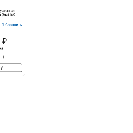
вустенная
(6м) IEK
Сравнить
 ₽
на
+
ну