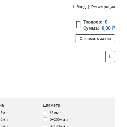
Вход
Регистрация
Товаров:
0
Сумма:
0,00 ₽
Оформить заказ
на
Диаметр
15м
63мм
2
1
10м
D=200мм
3
2
35м
D=140мм
1
2