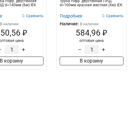
ба гофр. двустенная
Труба гофр. двустенная ПНД
Д d=140мм (6м) IEK
d=160мм красная жесткая (6м) IEK
е
Подробнее
Сравнить
Сравнить
Наличие:
В наличии
В наличии
50,56 ₽
584,96 ₽
оптовая цена
оптовая цена
–
+
–
+
В корзину
В корзину