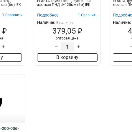
ая ПНД
ELASTA Труба гофр. двустенная
ELASTA Тру
кая (6м) IEK
жесткая ПНД d=125мм (6м) IEK
жесткая ПН
Подробнее
Подробне
Сравнить
Сравнить
Наличие:
Наличие:
В наличии
 ₽
379,05 ₽
4
на
оптовая цена
+
–
+
ну
В корзину
2-200-006-