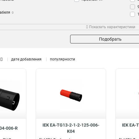
кабеля
0
переход
Зонд
Показать характеристики
Да
28
Подобрать
дате добавления
популярности
IEK EA-TG13-2-1-2-125-006-
IEK EA-
04-006-R
K04