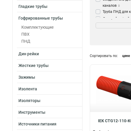
каналов
Гладкие трубы
0
Труба ПНД для 
Гофрированные трубы
Дверной гибкий 
Тип трубы
для кабеля
0
Комплектующие
Тяжелый
6
Труба
61
ПВХ
Гладкий
7
ПНД
Жесткий
12
Дин рейки
Сортировать по:
цене
Жесткие трубы
Зажимы
Изолента
Изоляторы
Инструменты
IEK CTG12-110-K
Источники питания