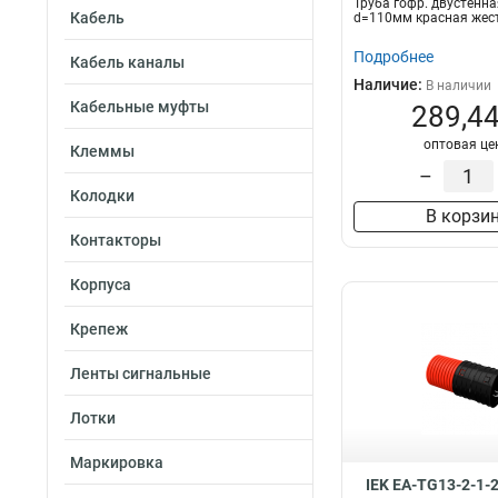
Труба гофр. двустенн
Кабель
d=110мм красная жест
Подробнее
Кабель каналы
Наличие:
В наличии
Кабельные муфты
289,44
оптовая це
Клеммы
–
Колодки
В корзи
Контакторы
Корпуса
Крепеж
Ленты сигнальные
Лотки
Маркировка
IEK EA-TG13-2-1-