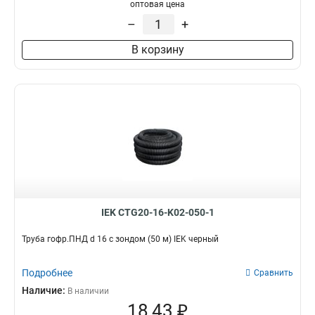
D=50мм
4
оптовая цена
D=40мм
4
–
+
15мм
4
В корзину
20мм
8
16мм
8
IEK CTG20-16-K02-050-1
Труба гофр.ПНД d 16 с зондом (50 м) IEK черный
Подробнее
Сравнить
Наличие:
В наличии
18,43 ₽