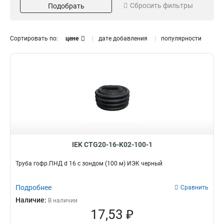
Сбросить фильтры
Подобрать
Черный
10м
21
3
Красный
35м
23
1
97м
0
Сортировать по:
цене
дате добавления
популярности
150м
2
6м
Диаметр
Тип трубы
5
25м
12
63мм
Тяжелый
1
6
50м
16
D=200мм
Гладкий
2
7
100м
19
D=140мм
Жесткий
2
12
D=125мм
2
D=160мм
2
D=90мм
Зонд
2
D=75мм
2
IEK CTG20-16-K02-100-1
Да
28
D=63мм
3
Труба гофр.ПНД d 16 с зондом (100 м) ИЭК черный
50мм
3
40мм
4
Подробнее
Сравнить
32мм
4
Наличие:
В наличии
25мм
3
17,53 ₽
D=110мм
3