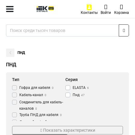
Контакты
Войти
Корзина
ПНД
ПНД
Тип
Серия
Гофра для кабеля
ELASTA
0
6
Кабель-канал
Пнд
0
47
Соединитель для кабель-
каналов
0
Труба ПНД для кабеля
0
Дверной гибкий переход
Цвет
Длина
для кабеля
0
Показать характеристики
Оранжевый
15м
14
2
Труба
61