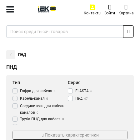
Контакты
Войти
Корзина
ПНД
ПНД
Тип
Серия
Гофра для кабеля
ELASTA
0
6
Кабель-канал
Пнд
0
47
Соединитель для кабель-
каналов
0
Труба ПНД для кабеля
0
Дверной гибкий переход
Цвет
Длина
для кабеля
0
Показать характеристики
Оранжевый
15м
14
2
Труба
61