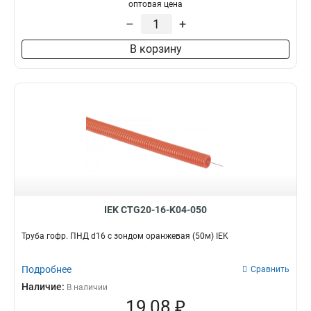
D=50мм
4
оптовая цена
D=40мм
4
–
+
15мм
4
В корзину
20мм
8
16мм
8
IEK CTG20-16-K04-050
Труба гофр. ПНД d16 с зондом оранжевая (50м) IEK
Подробнее
Сравнить
Наличие:
В наличии
19,08 ₽