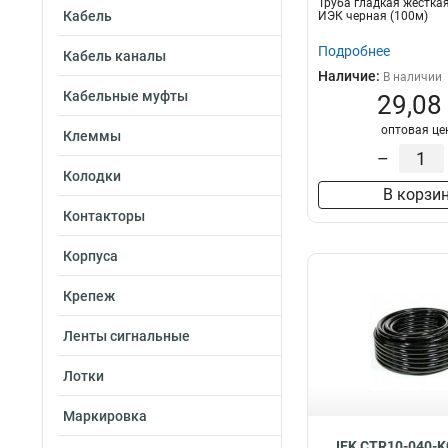
Труба гладкая жестка
Кабель
ИЭК черная (100м)
Подробнее
Кабель каналы
Наличие:
В наличии
Кабельные муфты
29,08
оптовая це
Клеммы
–
Колодки
В корзи
Контакторы
Корпуса
Крепеж
Ленты сигнальные
Лотки
Маркировка
IEK CTR10-040-K