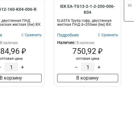
IEK EA-TG13-2-1-2-200-006-
G12-160-K04-006-R
K04
. двустенная ПНД
ELASTA Труба гофр. двустенная
асная жесткая (6м) IEK
жесткая ПНД d=200мм (6м) IEK
е
Подробнее
Сравнить
Сравнить
Наличие:
В наличии
В наличии
84,96 ₽
750,92 ₽
оптовая цена
оптовая цена
–
+
–
+
В корзину
В корзину