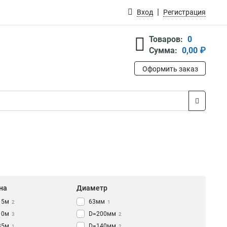
Вход
Регистрация
Товаров:
0
Сумма:
0,00 ₽
Оформить заказ
на
Диаметр
15м
63мм
2
1
10м
D=200мм
3
2
35м
D=140мм
1
2