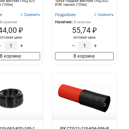
кая жесткая ПНД d25
Труба гладкая жесткая ПНД d32
 (100м)
ИЭК черная (100м)
е
Подробнее
Сравнить
Сравнить
Наличие:
В наличии
В наличии
44,00 ₽
55,74 ₽
оптовая цена
оптовая цена
–
+
–
+
В корзину
В корзину
R10-063-K02-100-1
IEK CTG12-110-K04-006-R