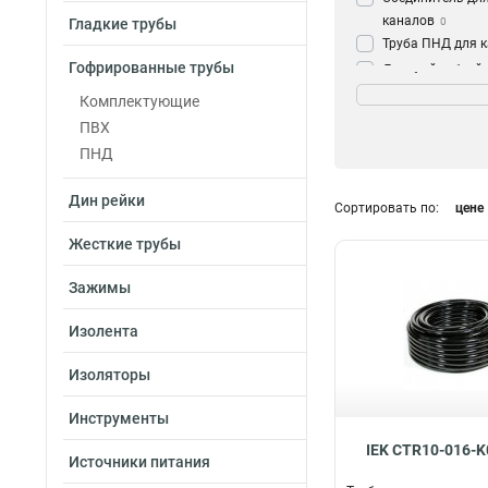
каналов
Гладкие трубы
0
Труба ПНД для 
Гофрированные трубы
Дверной гибкий 
Тип трубы
для кабеля
0
Комплектующие
Тяжелый
6
Труба
61
ПВХ
Гладкий
7
ПНД
Жесткий
12
Дин рейки
Сортировать по:
цене
Жесткие трубы
Зажимы
Изолента
Изоляторы
Инструменты
IEK CTR10-016-K
Источники питания