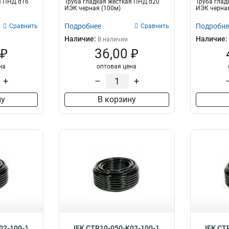
я ПНД d16
Труба гладкая жесткая ПНД d20
Труба глад
ИЭК черная (100м)
ИЭК черная
Подробнее
Подробне
Сравнить
Сравнить
Наличие:
Наличие:
В наличии
 ₽
36,00 ₽
на
оптовая цена
+
–
+
ну
В корзину
02-100-1
IEK CTR10-050-K02-100-1
IEK CT