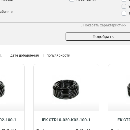
кабеля
0
переход
Зонд
Показать характеристики
Да
28
Подобрать
дате добавления
популярности
02-100-1
IEK CTR10-020-K02-100-1
IEK CT