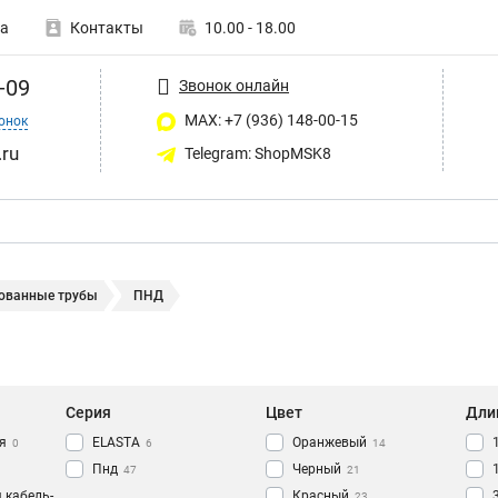
а
Контакты
10.00 - 18.00
-09
Звонок онлайн
MAX: +7 (936) 148-00-15
онок
ru
Telegram: ShopMSK8
ованные трубы
ПНД
Серия
Цвет
Дли
я
ELASTA
Оранжевый
0
6
14
Пнд
Черный
47
21
 кабель-
Красный
23