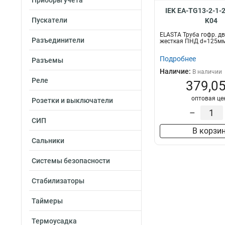
Приборы учета
IEK EA-TG13-2-1-
Пускатели
K04
ELASTA Труба гофр. д
Разъединители
жесткая ПНД d=125мм 
Подробнее
Разъемы
Наличие:
В наличии
Реле
379,05
оптовая це
Розетки и выключатели
–
СИП
В корзи
Сальники
Системы безопасности
Стабилизаторы
Таймеры
Термоусадка