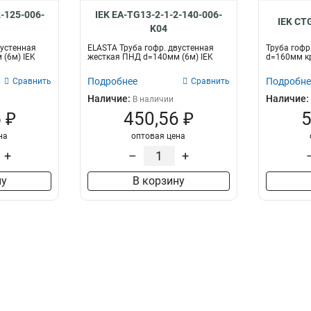
2-125-006-
IEK EA-TG13-2-1-2-140-006-
IEK CT
K04
вустенная
ELASTA Труба гофр. двустенная
Труба гофр
(6м) IEK
жесткая ПНД d=140мм (6м) IEK
d=160мм кр
Подробнее
Подробне
Сравнить
Сравнить
Наличие:
Наличие:
В наличии
 ₽
450,56 ₽
5
на
оптовая цена
+
–
+
ну
В корзину