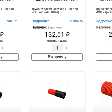
я ПНД d40
Труба гладкая жесткая ПНД d50
Труба глад
ИЭК черная (100м)
ИЭК черная
Подробнее
Подробне
Сравнить
Сравнить
Наличие:
Наличие:
В наличии
 ₽
132,51 ₽
2
на
оптовая цена
+
–
+
ну
В корзину