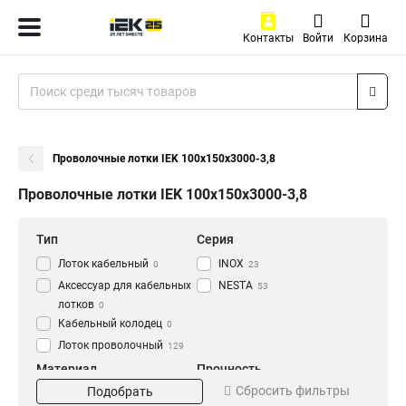
Контакты
Войти
Корзина
Проволочные лотки IEK 100х150х3000-3,8
Проволочные лотки IEK 100х150х3000-3,8
Тип
Серия
Лоток кабельный
INOX
0
23
Аксессуар для кабельных
NESTA
53
лотков
0
Кабельный колодец
0
Лоток проволочный
129
Материал
Прочность
Сбросить фильтры
Подобрать
EZ
Усиленный
20
27