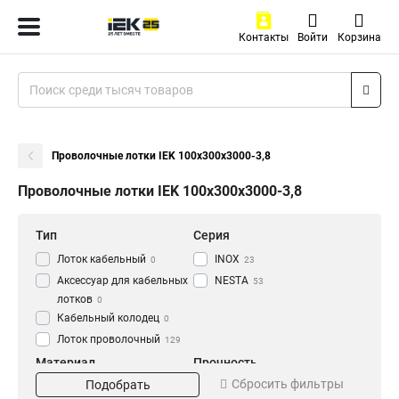
Контакты
Войти
Корзина
Проволочные лотки IEK 100х300х3000-3,8
Проволочные лотки IEK 100х300х3000-3,8
Тип
Серия
Лоток кабельный
INOX
0
23
Аксессуар для кабельных
NESTA
53
лотков
0
Кабельный колодец
0
Лоток проволочный
129
Материал
Прочность
Сбросить фильтры
Подобрать
EZ
Усиленный
20
27