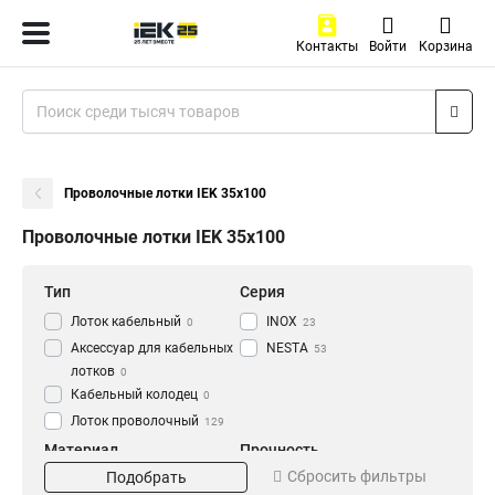
Контакты
Войти
Корзина
Проволочные лотки IEK 35х100
Проволочные лотки IEK 35х100
Тип
Серия
Лоток кабельный
INOX
0
23
Аксессуар для кабельных
NESTA
53
лотков
0
Кабельный колодец
0
Лоток проволочный
129
Материал
Прочность
Сбросить фильтры
Подобрать
EZ
Усиленный
20
27