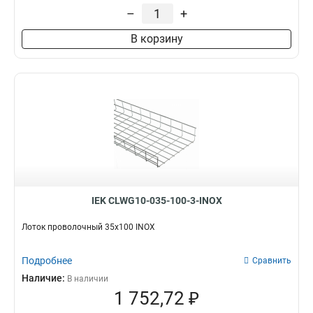
35х200х3000-3,8
2
–
+
35х150х3000-3,8
1
В корзину
35х100х3000-3,8
1
100х600
2
85х600
2
60х600
2
100х500
3
100х400
3
100х300
3
100х200
3
100х150
3
85х500
3
IEK CLWG10-035-100-3-INOX
85х400
3
85х300
3
Лоток проволочный 35х100 INOX
85х200
3
85х150
3
Подробнее
Сравнить
85х100
3
Наличие:
В наличии
60х500
3
1 752,72 ₽
60х400
3