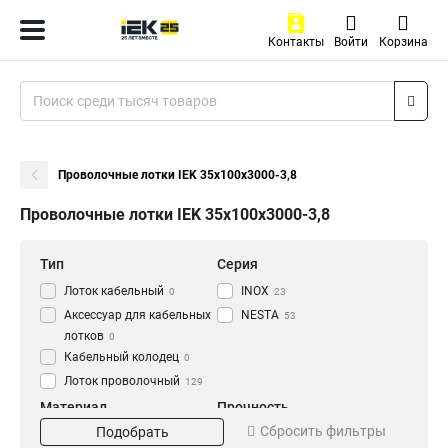
Контакты
Войти
Корзина
Проволочные лотки IEK 35х100х3000-3,8
Проволочные лотки IEK 35х100х3000-3,8
Тип
Серия
Лоток кабельный
INOX
0
23
Аксессуар для кабельных
NESTA
53
лотков
0
Кабельный колодец
0
Лоток проволочный
129
Материал
Прочность
Сбросить фильтры
Подобрать
EZ
Усиленный
20
27