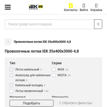
Контакты
Войти
Корзина
Проволочные лотки IEK 35х400х3000-4,8
Проволочные лотки IEK 35х400х3000-4,8
Тип
Серия
Лоток кабельный
INOX
0
23
Аксессуар для кабельных
NESTA
53
лотков
0
Кабельный колодец
0
Лоток проволочный
129
Материал
Прочность
Сбросить фильтры
Подобрать
EZ
Усиленный
20
27