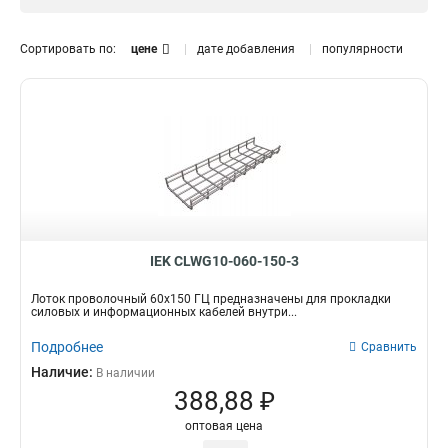
HDZ
33
Размер
Сортировать по:
цене
дате добавления
популярности
30х60х3000-3,8
0
100х300х3000-3,8
1
35х50х3000-3,8
1
50х80
1
100х100
1
35х150
1
60х60
1
100х600х3000-4,8
2
100х500х3000-4,8
2
IEK CLWG10-060-150-3
100х400х3000-4,8
2
Лоток проволочный 60х150 ГЦ предназначены для прокладки
100х300х3000-4,8
1
силовых и информационных кабелей внутри...
100х200х3000-3,8
1
Подробнее
Сравнить
100х150х3000-3,8
2
Наличие:
В наличии
100х100х3000-3,8
1
388,88 ₽
85х600х3000-4,8
2
85х500х3000-4,8
2
оптовая цена
85х400х3000-4,8
2