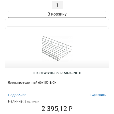
35х200х3000-3,8
2
–
+
35х150х3000-3,8
1
В корзину
35х100х3000-3,8
1
100х600
2
85х600
2
60х600
2
100х500
3
100х400
3
100х300
3
100х200
3
100х150
3
85х500
3
IEK CLWG10-060-150-3-INOX
85х400
3
85х300
3
Лоток проволочный 60х150 INOX
85х200
3
85х150
3
Подробнее
Сравнить
85х100
3
Наличие:
В наличии
60х500
3
2 395,12 ₽
60х400
3