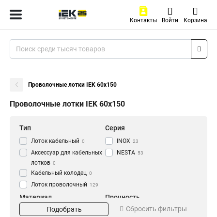
Контакты
Войти
Корзина
Проволочные лотки IEK 60х150
Проволочные лотки IEK 60х150
Тип
Серия
Лоток кабельный
INOX
0
23
Аксессуар для кабельных
NESTA
53
лотков
0
Кабельный колодец
0
Лоток проволочный
129
Материал
Прочность
Сбросить фильтры
Подобрать
EZ
Усиленный
20
27